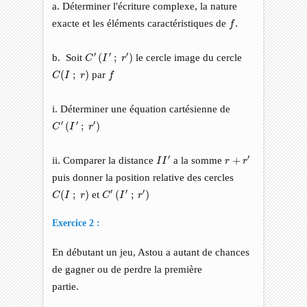
a. Déterminer l'écriture complexe, la nature
f
.
exacte et les éléments caractéristiques de
.
f
C
′
(
I
′
;
r
′
)
′
′
′
b. Soit
(
;
)
le cercle image du cercle
C
I
r
C
(
I
;
r
)
f
(
;
)
par
C
I
r
f
i. Déterminer une équation cartésienne de
C
′
(
I
′
;
r
′
)
′
′
′
(
;
)
C
I
r
I
I
′
r
+
r
′
′
′
ii. Comparer la distance
a la somme
+
I
I
r
r
puis donner la position relative des cercles
C
(
I
;
r
)
C
′
(
I
′
;
r
′
)
′
′
′
(
;
)
et
(
;
)
C
I
r
C
I
r
Exercice 2 :
En débutant un jeu, Astou a autant de chances
de gagner ou de perdre la première
partie.