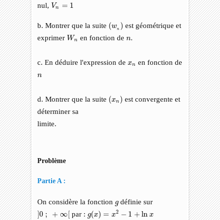
V
n
=
1
nul,
=
1
V
n
(
w
n
)
b. Montrer que la suite
(
)
est géométrique et
w
n
W
n
n
.
exprimer
en fonction de
.
W
n
n
x
n
c. En déduire l'expression de
en fonction de
x
n
n
n
(
x
n
)
d. Montrer que la suite
(
)
est convergente et
x
n
déterminer sa
limite.
Problème
Partie A :
g
On considère la fonction
définie sur
g
g
(
x
)
=
x
2
−
1
+
ln
x
]
0
;
+
∞
[
2
]
0
;
+
∞
[
par :
(
)
=
−
1
+
ln
g
x
x
x