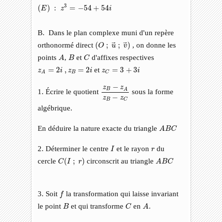
(
E
)
:
z
3
=
−
54
+
54
i
3
(
)
:
=
−
54
+
54
E
z
i
B. Dans le plan complexe muni d'un repère
(
O
;
u
→
;
v
→
)
orthonormé direct
(
;
;
)
, on donne les
O
u
v
A
C
B
points
,
et
d'affixes respectives
A
B
C
z
A
=
2
i
,
z
B
=
2
i
z
C
=
3
+
3
i
=
2
,
=
2
et
=
3
+
3
z
i
z
i
z
i
B
C
A
z
B
−
z
A
z
B
−
z
C
−
z
z
B
A
1. Écrire le quotient
sous la forme
−
z
z
B
C
algébrique.
A
B
C
En déduire la nature exacte du triangle
A
B
C
I
r
2. Déterminer le centre
et le rayon
du
I
r
C
(
I
;
r
)
A
B
C
cercle
(
;
)
circonscrit au triangle
C
I
r
A
B
C
f
3. Soit
la transformation qui laisse invariant
f
C
A
.
B
le point
et qui transforme
en
.
B
C
A