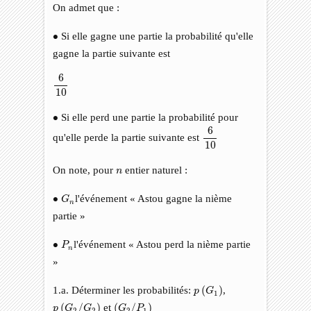
On admet que :
∙
∙
Si elle gagne une partie la probabilité qu'elle
gagne la partie suivante est
6
10
6
10
∙
∙
Si elle perd une partie la probabilité pour
6
10
6
qu'elle perde la partie suivante est
10
n
On note, pour
entier naturel :
n
∙
G
n
∙
l'événement « Astou gagne la nième
G
n
partie »
∙
P
n
∙
l'événement « Astou perd la nième partie
P
n
»
p
(
G
1
)
1.a. Déterminer les probabilités:
(
)
,
p
G
1
p
(
G
2
/
G
2
)
(
G
2
/
P
1
)
(
/
)
et
(
/
)
p
G
G
G
P
2
2
2
1