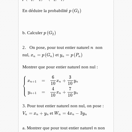
p
(
G
2
)
En déduire la probabilité
(
)
p
G
2
p
(
G
2
)
b. Calculer
(
)
p
G
2
n
2. On pose, pour tout entier naturel
non
n
x
n
=
p
(
G
n
)
y
n
=
p
(
P
n
)
nul,
=
(
)
et
=
(
)
x
p
G
y
p
P
n
n
n
n
Montrer que pour entier naturel non nul :
⎧
{
x
n
+
1
=
6
10
x
n
+
3
10
y
n
y
n
+
1
=
4
10
x
n
+
7
10
y
n
⎪

⎪
6
3
=
+
x
x
y
⎨
+
1
n
n
n
10
10
⎪

⎩
⎪
4
7
=
+
y
x
y
+
1
n
n
n
10
10
3. Pour tout entier naturel non nul, on pose :
V
n
=
x
n
+
y
n
W
n
=
4
x
n
−
3
y
n
=
+
et
=
4
−
3
V
x
y
W
x
y
n
n
n
n
n
n
n
a. Montrer que pour tout entier naturel
non
n