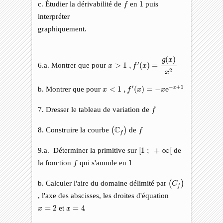
f
1
c. Étudier la dérivabilité de
en
1
puis
f
interpréter
graphiquement.
x
>
1
,
f
′
(
x
)
=
g
(
x
)
x
2
(
)
g
x
′
6.a. Montrer que pour
>
1
,
(
)
=
x
f
x
2
x
x
<
1
,
f
′
(
x
)
=
−
x
e
−
x
+
1
′
−
+
1
b. Montrer que pour
<
1
,
(
)
=
−
e
x
x
f
x
x
f
7. Dresser le tableau de variation de
f
(
C
f
)
f
C
8. Construire la courbe
de
(
)
f
f
[
1
;
+
∞
[
9.a. Déterminer la primitive sur
[
1
;
+
∞
[
de
f
1
la fonction
qui s'annule en
1
f
(
C
f
)
b. Calculer l'aire du domaine délimité par
(
)
C
f
, l'axe des abscisses, les droites d'équation
x
=
2
x
=
4
=
2
et
=
4
x
x