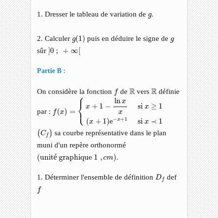
g
.
1. Dresser le tableau de variation de
.
g
g
(
1
)
g
2. Calculer
(
1
)
puis en déduire le signe de
g
g
]
0
;
+
∞
[
sûr
]
0
;
+
∞
[
Partie B :
f
R
R
R
R
On considère la fonction
de
vers
définie
f
⎧
f
(
x
)
=
{
x
+
1
−
ln
x
x
si
x
≥
1
(
x
+
1
)
e
−
x
+
1
si
x
≺
1
ln
x
⎨
 si 
≥
1
+
1
−
x
x
⎩
par :
(
)
=
f
x
x
−
+
1
(
+
1
)
e
 si 
≺
1
x
x
x
(
C
f
)
sa courbe représentative dans le plan
(
)
C
f
muni d'un repère orthonormé
(unité graphique
1
,
c
m
)
.
(unit
é
 graphique 
1
,
)
.
c
m
D
f
1. Déterminer l'ensemble de définition
def
D
f
f
f