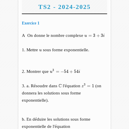
TS2 - 2024-2025
Exercice 1
u
=
3
+
3
i
A On donne le nombre complexe
=
3
+
3
u
i
u
1. Mettre
sous forme exponentielle.
u
u
3
=
−
54
+
54
i
3
2. Montrer que
=
−
54
+
54
u
i
z
3
=
1
C
C
3
3. a. Résoudre dans
l'équation
=
1
(on
z
donnera les solutions sous forme
exponentielle).
b. En déduire les solutions sous forme
exponentielle de l'équation