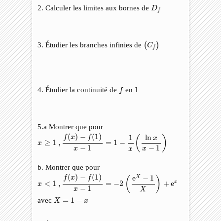
D
f
2. Calculer les limites aux bornes de
D
f
(
C
f
)
3. Étudier les branches infinies de
(
)
C
f
f
1
4. Étudier la continuité de
en
1
f
5.a Montrer que pour
x
≥
1
,
f
(
x
)
−
f
(
1
)
x
−
1
=
1
−
1
x
(
ln
x
x
−
1
)
(
)
−
(
1
)
ln
1
f
x
f
(
)
x
≥
1
,
=
1
−
x
−
1
−
1
x
x
x
b. Montrer que pour
x
<
1
,
f
(
x
)
−
f
(
1
)
x
−
1
=
−
2
(
e
X
−
1
X
)
+
e
x
(
)
−
(
1
)
e
−
1
X
f
x
f
(
)
<
1
,
=
−
2
+
e
x
x
−
1
x
X
X
=
1
−
x
avec
=
1
−
X
x