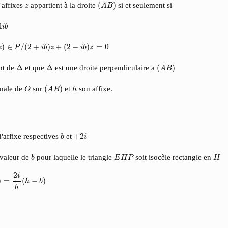
(
A
B
)
z
'affixes
appartient à la droite
(
)
si et seulement si
z
A
B
4
i
b
∈
P
/
(
2
+
i
b
)
z
+
(
2
−
i
b
)
z
¯
=
0
¯
¯
)
∈
/
(
2
+
)
+
(
2
−
)
=
0
z
P
i
b
z
i
b
z
(
A
B
)
Δ
Δ
nt de
Δ
et que
Δ
est une droite perpendiculaire a
(
)
A
B
(
A
B
)
O
h
onale de
sur
(
)
et
son affixe.
O
A
B
h
b
+
2
i
'affixe respectives
et
+
2
b
i
b
E
H
P
H
 valeur de
pour laquelle le triangle
soit isocèle rectangle en
b
E
H
P
H
b
(
h
−
b
)
2
i
)
=
(
−
)
h
b
b