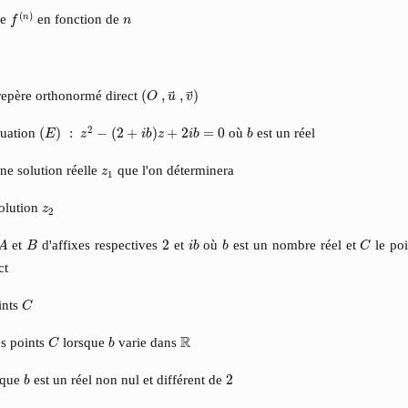
f
(
n
)
n
(
)
de
en fonction de
n
f
n
(
O
,
u
→
,
v
→
)
 repère orthonormé direct
(
,
,
)
O
u
v
(
E
)
:
z
2
−
(
2
+
i
b
)
z
+
2
i
b
=
0
b
2
quation
(
)
:
−
(
2
+
)
+
2
=
0
où
est un réel
E
z
i
b
z
i
b
b
z
1
e solution réelle
que l'on déterminera
z
1
z
2
solution
z
2
A
C
B
2
i
b
b
et
d'affixes respectives
2
et
où
est un nombre réel et
le poi
A
B
i
b
b
C
ct
C
ints
C
C
b
R
R
es points
lorsque
varie dans
C
b
b
2
e que
est un réel non nul et différent de
2
b