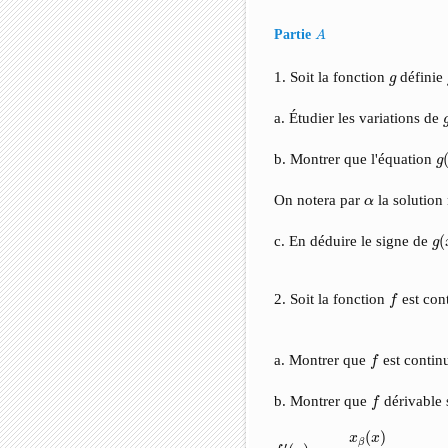
A
Partie
A
g
1. Soit la fonction
définie
g
a. Étudier les variations de
g
b. Montrer que l'équation
g
α
On notera par
la solution
α
g
(
c. En déduire le signe de
(
g
f
2. Soit la fonction
est con
f
f
a. Montrer que
est contin
f
f
b. Montrer que
dérivable
f
f
′
(
x
)
=
x
β
(
x
)
(
e
−
x
−
1
)
2
(
)
x
x
β
′