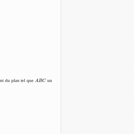
A
B
C
nt du plan tel que
un
A
B
C