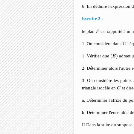
6. En déduire l'expression 
Exercice 2 :
P
le plan
est rapporté à un
P
C
1. On considère dans
l'é
C
(
E
)
1. Vérifier que
(
)
admet un
E
2. Déterminer alors l'autre 
3. On considère les points
C
triangle isocèle en
et dire
C
a. Déterminer l'affixe du po
b. Déterminer l'ensemble d
II Dans la suite on suppos