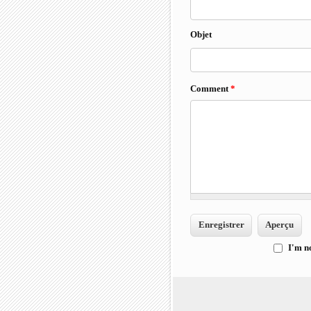
Objet
Comment
*
I'm n
I'm 