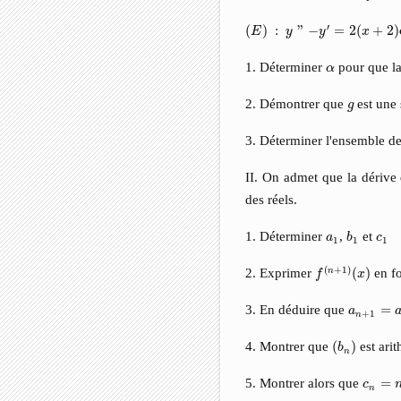
(
E
)
:
y
"
−
y
′
=
2
(
x
+
2
)
e
x
′
(
)
:
"
−
=
2
(
+
2
)
E
y
y
x
α
1. Déterminer
pour que l
α
g
2. Démontrer que
est une
g
3. Déterminer l'ensemble d
II. On admet que la dérive
des réels.
b
1
a
1
c
1
1. Déterminer
,
et
a
b
c
1
1
1
f
(
n
+
1
)
(
x
)
(
+
1
)
2. Exprimer
(
)
en f
n
f
x
a
n
+
1
=
a
n
3. En déduire que
=
a
+
1
n
(
b
n
)
4. Montrer que
(
)
est ari
b
n
c
n
=
n
2
5. Montrer alors que
=
c
n