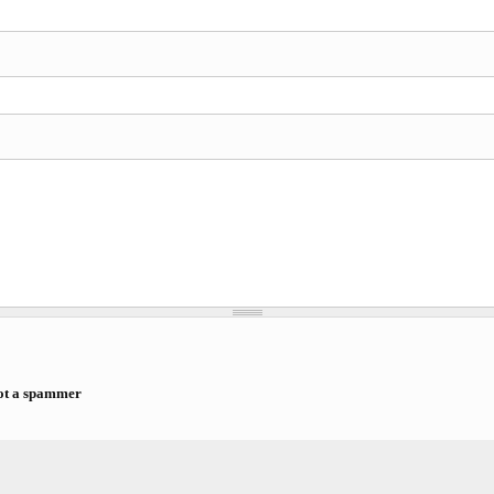
ot a spammer
a spammer