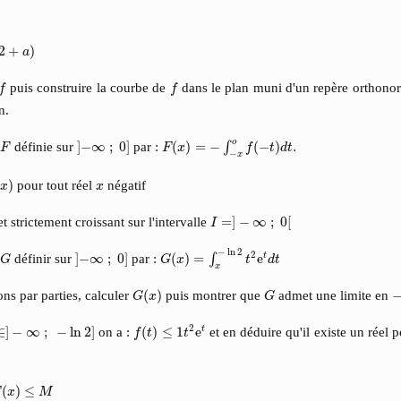
)
2
+
)
a
f
f
puis construire la courbe de
dans le plan muni d'un repère orthon
f
f
n.
F
(
x
)
=
−
∫
−
x
o
f
(
−
t
)
d
t
.
]
−
∞
;
0
]
F
o
n
définie sur
]
−
∞
;
0
]
par :
(
)
=
−
(
−
)
.
∫
F
F
x
f
t
d
t
−
x
x
)
x
(
)
pour tout réel
négatif
x
x
I
=
]
−
∞
;
0
[
t strictement croissant sur l'intervalle
=
]
−
∞
;
0
[
I
G
(
x
)
=
∫
x
−
ln
2
t
2
e
t
d
t
G
]
−
∞
;
0
]
−
ln
2
2
n
définir sur
]
−
∞
;
0
]
par :
(
)
=
e
t
∫
G
G
x
t
d
t
x
G
(
x
)
G
−
ons par parties, calculer
(
)
puis montrer que
admet une limite en
G
x
G
f
(
t
)
≤
1
t
2
e
t
∈
]
−
∞
;
−
ln
2
]
2
∈
]
−
∞
;
−
ln
2
]
on a :
(
)
≤
1
e
et en déduire qu'il existe un réel p
t
f
t
t
−
∞
F
(
x
)
≤
M
(
)
≤
x
M