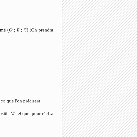
(
O
;
u
→
;
v
→
)
ormé
(
;
;
)
(On prendra
O
u
v
∞
−
∞
que l'on précisera.
M
x
ositif
tel que pour réel
M
x