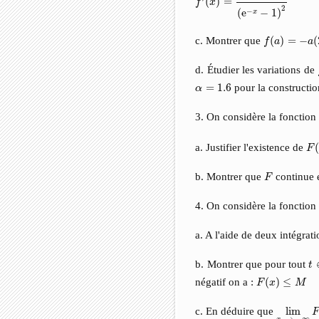
(
)
=
f
x
2
−
(
e
−
1
)
x
f
(
a
)
=
−
a
(
2
+
a
c. Montrer que
(
)
=
−
(
f
a
a
d. Étudier les variations de
α
=
1.6
=
1.6
pour la constructio
α
3. On considère la fonctio
F
(
a. Justifier l'existence de
F
F
b. Montrer que
continue e
F
4. On considère la fonctio
a. A l'aide de deux intégrati
t
b. Montrer que pour tout
t
F
(
x
)
≤
M
négatif on a :
(
)
≤
F
x
M
lim
x
⟶
c. En déduire que
lim
F
⟶
−
∞
x