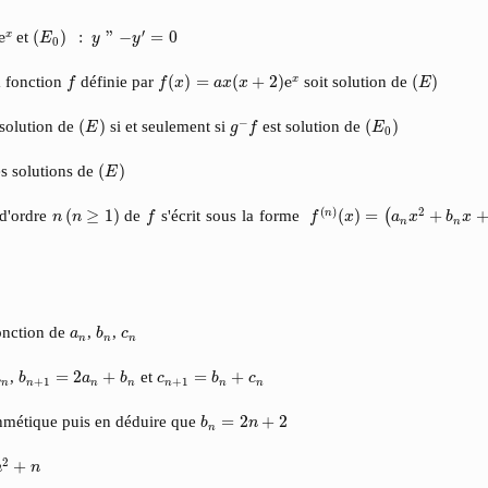
(
E
0
)
:
y
"
−
y
′
=
0
′
e
et
(
)
:
"
−
=
0
x
E
y
y
0
f
f
(
x
)
=
a
x
(
x
+
2
)
e
x
(
E
)
a fonction
définie par
(
)
=
(
+
2
)
e
soit solution de
(
)
x
f
f
x
a
x
x
E
g
−
f
(
E
)
(
E
0
)
−
 solution de
(
)
si et seulement si
est solution de
(
)
E
g
f
E
0
(
E
)
es solutions de
(
)
E
f
(
n
)
(
x
)
=
(
a
n
x
2
+
b
n
x
+
c
n
)
e
x
f
n
(
n
≥
1
)
(
)
2
 d'ordre
(
≥
1
)
de
s'écrit sous la forme
(
)
=
+
n
(
n
n
f
f
x
a
x
b
x
n
n
b
n
a
n
c
n
onction de
,
,
a
b
c
n
n
n
b
n
+
1
=
2
a
n
+
b
n
c
n
+
1
=
b
n
+
c
n
,
=
2
+
et
=
+
a
b
a
b
c
b
c
+
1
+
1
n
n
n
n
n
n
n
b
n
=
2
n
+
2
thmétique puis en déduire que
=
2
+
2
b
n
n
+
n
2
+
n
n