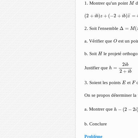
M
1. Montrer qu'un point
d
M
(
2
+
i
b
)
z
+
(
−
2
+
i
b
)
z
¯
=
4
i
b
¯
¯
(
2
+
)
+
(
−
2
+
)
=
i
b
z
i
b
z
Δ
=
M
(
z
)
2. Soit l'ensemble
Δ
=
(
M
O
a. Vérifier que
est un poi
O
H
b. Soit
le projeté orthog
H
h
=
2
i
b
2
+
i
b
2
i
b
Justifier que
=
h
2
+
i
b
E
F
3. Soient les points
et
d
E
F
On se propos déterminer la
h
−
(
2
−
2
i
)
=
2
i
a. Montrer que
−
(
2
−
2
h
i
b. Conclure
Problème