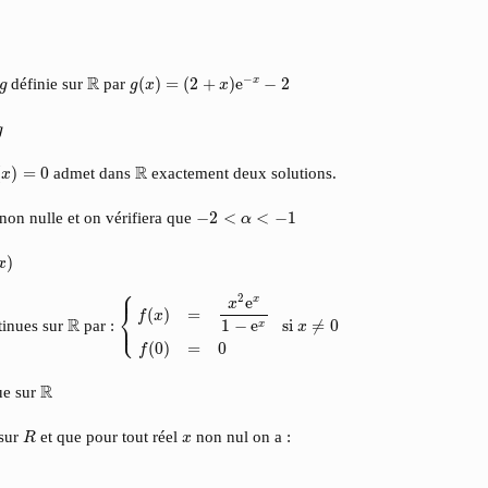
g
(
x
)
=
(
2
+
x
)
e
−
x
−
2
R
g
R
−
définie sur
par
(
)
=
(
2
+
)
e
−
2
x
g
g
x
x
g
g
(
x
)
=
0
R
R
(
)
=
0
admet dans
exactement deux solutions.
x
−
2
<
α
<
−
1
 non nulle et on vérifiera que
−
2
<
<
−
1
α
x
)
)
x
⎧
⎪
{
f
(
x
)
=
x
2
e
x
1
−
e
x
f
(
0
)
=
0
si
x
≠
0
2
e
x
x
⎨
(
)
=
f
x
R
R
⎩
tinues sur
par :
 si 
≠
0
⎪
1
−
e
x
x
(
0
)
=
0
f
R
R
ue sur
R
x
 sur
et que pour tout réel
non nul on a :
R
x