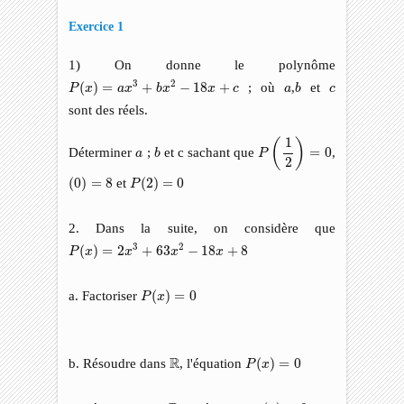
Exercice 1
1) On donne le polynôme
P
(
x
)
=
a
x
3
+
b
x
2
−
18
x
+
c
b
a
c
3
2
(
)
=
+
−
18
+
; où
,
et
P
x
a
x
b
x
x
c
a
b
c
sont des réels.
P
(
1
2
)
=
0
1
(
)
b
a
Déterminer
;
et c sachant que
=
0
,
a
b
P
2
(
0
)
=
8
P
(
2
)
=
0
(
0
)
=
8
et
(
2
)
=
0
P
2. Dans la suite, on considère que
P
(
x
)
=
2
x
3
+
63
x
2
−
18
x
+
8
3
2
(
)
=
2
+
63
−
18
+
8
P
x
x
x
x
P
(
x
)
=
0
a. Factoriser
(
)
=
0
P
x
P
(
x
)
=
0
R
R
b. Résoudre dans
, l'équation
(
)
=
0
P
x
p
(
x
)
≤
0
R