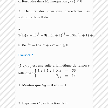
R
c. Résoudre dans
, l'inéquation
(
)
≤
0
p
x
3. Déduire des questions précédentes les
R
R
solutions dans
de :
a.
2
(
ln
(
x
+
1
)
)
3
+
3
(
ln
(
x
+
1
)
)
2
−
18
ln
(
x
+
1
)
+
8
=
0
3
2
2
(
ln
(
+
1
)
)
+
3
(
ln
(
+
1
)
)
−
18
ln
(
+
1
)
+
8
=
0
x
x
x
8
e
−
2
x
−
18
e
−
x
+
2
e
x
+
3
≤
0
−
2
−
b.
8
e
−
18
e
+
2
e
+
3
≤
0
x
x
x
Exercice 2
(
U
n
)
n
≥
0
r
(
)
est une suite arithmétique de raison
U
r
n
≥
0
n
{
U
8
+
U
9
+
U
10
=
36
U
11
=
14
+
+
=
36
{
U
U
U
8
9
10
telle que :
=
14
U
11
U
0
=
3
r
=
1
1. Montrer que
=
3
et
=
1
U
r
0
U
n
n
.
2. Exprimer
en fonction de
.
U
n
n