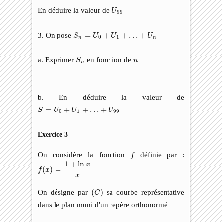
U
99
En déduire la valeur de
U
99
S
n
=
U
0
+
U
1
+
…
+
U
n
3. On pose
=
+
+
…
+
S
U
U
U
0
1
n
n
S
n
n
a. Exprimer
en fonction de
S
n
n
b. En déduire la valeur de
S
=
U
0
+
U
1
+
…
+
U
99
=
+
+
…
+
S
U
U
U
0
1
99
Exercice 3
f
On considère la fonction
définie par :
f
f
(
x
)
=
1
+
ln
x
x
1
+
ln
x
(
)
=
f
x
x
(
C
)
On désigne par
(
)
sa courbe représentative
C
dans le plan muni d'un repère orthonormé