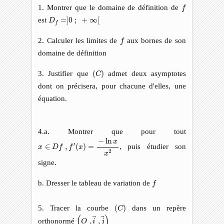
f
1. Montrer que le domaine de définition de
f
D
f
=
]
0
;
+
∞
[
est
=
]
0
;
+
∞
[
D
f
f
2. Calculer les limites de
aux bornes de son
f
domaine de définition
(
C
)
3. Justifier que
(
)
admet deux asymptotes
C
dont on précisera, pour chacune d'elles, une
équation.
4.a. Montrer que pour tout
x
∈
D
f
,
f
′
(
x
)
=
−
ln
x
x
2
−
ln
x
′
∈
,
(
)
=
, puis étudier son
x
D
f
f
x
2
x
signe.
f
b. Dresser le tableau de variation de
f
(
C
)
5. Tracer la courbe
(
)
dans un repère
C
(
O
,
i
→
,
j
→
)
(
)
orthonormé
,
,
O
i
j