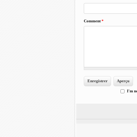
Comment
*
I'm n
I'm 