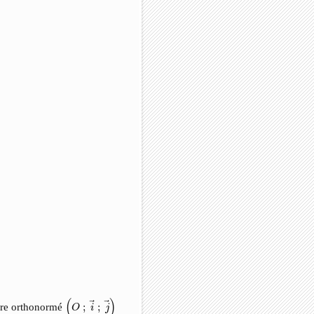
(
O
;
i
→
;
j
→
)
(
)
ère orthonormé
;
;
O
i
j