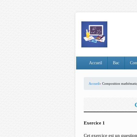
Accueil
Bac
Con
Accueil
» Composition mathémati
VOUS ÊTES ICI
Exercice 1
Cet exercice est un questio