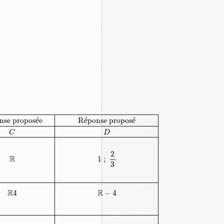
)
=
3
x
2
−
5
x
+
2
R
1
;
2
3
[
;
2
3
]
R
1
;
2
3
alors
D
f
=
2.
Si
f
(
x
)
=
−
4
x
+
3
−
x
−
4
−
4
R
3
nse propos
é
e
R
é
ponse propos
é
C
D
2
R
1
;
3
R
R
4
−
4