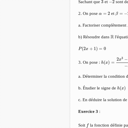
Sachant que
3
et
−
2
sont de
β
=
−
2
α
=
2
2. On pose
=
2
et
=
−
α
β
a. Factoriser complètement
R
R
b) Résoudre dans
l'équat
P
(
2
x
+
1
)
=
0
(
2
+
1
)
=
0
P
x
h
(
x
)
=
2
x
3
−
5
x
2
3
2
−
x
3. On pose :
(
)
=
h
x
−
a. Déterminer la condition 
h
(
x
)
b. Étudier le signe de
(
)
h
x
c. En déduire la solution de
Exercice 3
:
f
Soit
la fonction définie p
f