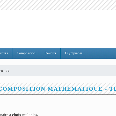
cours
Composition
Devoirs
Olympiades
que - TL
COMPOSITION MATHÉMATIQUE - T
nnaire à choix multiples.