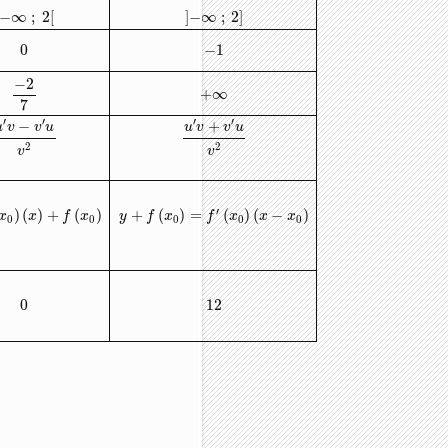
−
∞
;
2
[
]
−
∞
;
2
]
0
−
1
−
2
+
∞
7
′
′
′
′
−
+
u
v
v
u
u
v
v
u
2
2
v
v
′
)
(
)
+
(
)
+
(
)
=
(
)
(
−
)
x
x
f
x
y
f
x
f
x
x
x
0
0
0
0
0
0
12