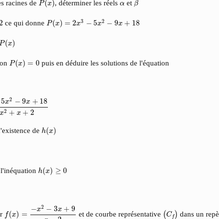
α
s racines de
(
)
, déterminer les réels
et
P
x
α
β
P
(
x
)
=
2
x
3
−
5
x
2
−
9
x
+
18
3
2
2
ce qui donne
(
)
=
2
−
5
−
9
+
18
P
x
x
x
x
P
(
x
)
(
)
P
x
P
(
x
)
=
0
ion
(
)
=
0
puis en déduire les solutions de l'équation
P
x
−
9
x
+
18
−
x
2
+
x
+
2
2
5
−
9
+
18
x
x
2
+
+
2
x
x
h
(
x
)
d'existence de
(
)
h
x
h
(
x
)
≥
0
 l'inéquation
(
)
≥
0
h
x
f
(
x
)
=
−
x
2
−
3
x
+
9
x
−
2
2
−
−
3
+
9
(
C
f
)
x
x
ar
(
)
=
et de courbe représentative
dans un rep
(
)
f
x
C
f