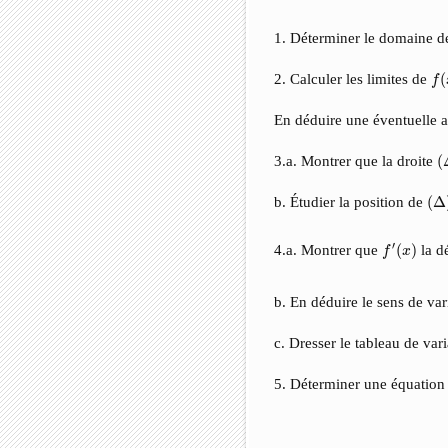
1. Déterminer le domaine d
f
(
2. Calculer les limites de
(
f
En déduire une éventuelle
(
3.a. Montrer que la droite
(
(
Δ
)
b. Étudier la position de
(
Δ
f
′
(
x
)
′
4.a. Montrer que
(
)
la d
f
x
b. En déduire le sens de va
c. Dresser le tableau de var
5. Déterminer une équation