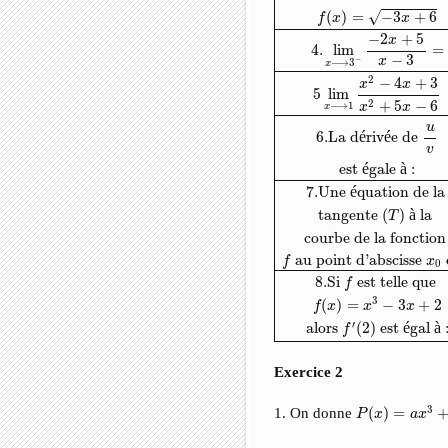
√
(
)
=
−
3
+
6
f
x
x
−
2
+
5
x
4.
lim
=
−
3
−
x
⟶
3
x
2
−
4
+
3
x
x
5
lim
2
+
5
−
6
⟶
1
x
x
x
u
6.
La d
é
riv
é
e de 
v
est 
é
gale 
à
 :
7.
Une 
é
quation de la
tangente 
(
)
à
 la 
T
courbe de la fonction
 au point d'abscisse 
 
f
x
0
8.
Si 
 est telle que 
f
3
(
)
=
−
3
+
2
f
x
x
x
′
alors 
(
2
)
 est 
é
gal 
à
 
f
Exercice 2
P
(
x
)
=
a
x
3
+
β
x
3
1. On donne
(
)
=
P
x
a
x
3
−
2