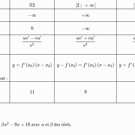
R
2
[
2
;
+
∞
[
]
−
∞
+
∞
0
−
∞
′
′
′
′
−
+
u
v
v
u
u
v
v
u
2
2
v
v
 
′
′
′
=
(
)
(
−
)
−
(
)
=
(
)
(
−
)
=
(
y
f
x
x
x
y
f
x
f
x
x
x
y
f
0
0
0
0
0
 
est :
11
9
:
2
−
9
x
+
18
β
α
2
+
−
9
+
18
avec
et
des réels.
β
x
x
α
β
β
P
(
x
)