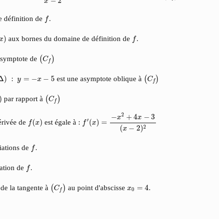
−
2
x
f
.
e définition de
.
f
x
)
f
.
)
aux bornes du domaine de définition de
.
x
f
(
C
f
)
 asymptote de
(
)
C
f
(
C
f
)
Δ
)
:
y
=
−
x
−
5
Δ
)
:
=
−
−
5
est une asymptote oblique à
(
)
y
x
C
f
(
C
f
)
)
par rapport à
(
)
C
f
f
′
(
x
)
=
−
x
2
+
4
x
−
3
(
x
−
2
)
2
2
−
+
4
−
3
x
x
f
(
x
)
′
érivée de
(
)
est égale à :
(
)
=
f
x
f
x
2
(
−
2
)
x
f
.
riations de
.
f
f
.
iation de
.
f
(
C
f
)
x
0
=
4.
 de la tangente à
au point d'abscisse
=
4.
(
)
C
x
0
f