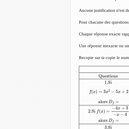
Aucune justification n'est
Pour chacune des questions,
Chaque réponse exacte rap
Une réponse inexacte ou un
Recopie sur ta copie le num
Réponse proposée
Réponse
Questions 
1.
Si 
2
(
)
=
3
−
5
+
2
f
x
x
x
alors 
=
D
f
−
4
+
3
x
2.
Si 
(
)
=
f
x
−
−
4
x
alors 
=
D
f
3.
Si 