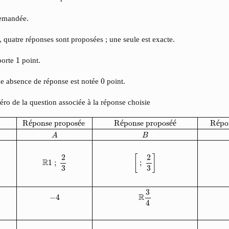
 demandée.
 quatre réponses sont proposées ; une seule est exacte.
1
porte
1
point.
0
e absence de réponse est notée
0
point.
éro de la question associée à la réponse choisie
 proposéé
Réponse proposée
Réponse proposé
Questions
A
B
C
D
1.
Si
f
(
x
R
é
ponse propos
é
e 
R
é
ponse propos
é
é
R
é
po
A
B
2
2
[
]
R
;
1
;
3
3
3
R
−
4
4