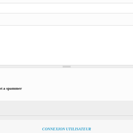
ot a spammer
a spammer
CONNEXION UTILISATEUR