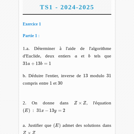
TS1 - 2024-2025
Exercice 1
:
Partie 1
1.a. Déterminer à l'aide de l'algorithme
b
a
d'Euclide, deux entiers
et
tels que
a
b
31
a
+
13
b
=
1
31
+
13
=
1
a
b
13
31
b. Déduire l'entier, inverse de
13
modulo
31
1
30
compris entre
1
et
30
Z
×
Z
2. On donne dans
×
, l'équation
Z
Z
(
E
)
:
31
x
−
13
y
=
2
(
)
:
31
−
13
=
2
E
x
y
(
E
)
a. Justifier que
(
)
admet des solutions dans
E
Z
×
Z
×
Z
Z