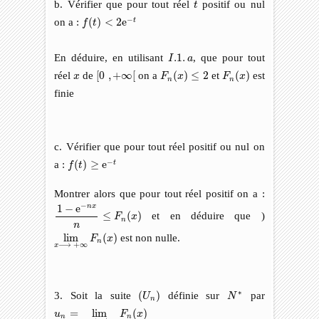
t
b. Vérifier que pour tout réel
positif ou nul
t
f
(
t
)
<
2
e
−
t
−
on a :
(
)
<
2
e
t
f
t
I
.1
.
a
En déduire, en utilisant
.1
.
, que pour tout
I
a
[
0
,
+
∞
[
F
n
(
x
)
≤
2
F
n
(
x
)
x
réel
de
[
0
,
+
∞
[
on a
(
)
≤
2
et
(
)
est
x
F
x
F
x
n
n
finie
c. Vérifier que pour tout réel positif ou nul on
f
(
t
)
≥
e
−
t
−
a :
(
)
≥
e
t
f
t
Montrer alors que pour tout réel positif on a :
1
−
e
−
n
x
n
≤
F
n
(
x
)
−
1
−
e
n
x
≤
(
)
et en déduire que )
F
x
n
n
lim
x
⟶
+
∞
F
n
(
x
)
lim
(
)
est non nulle.
F
x
n
⟶
+
∞
x
(
U
n
)
N
∗
∗
3. Soit la suite
(
)
définie sur
par
U
N
n
u
n
=
lim
x
⟶
,
+
∞
F
n
(
x
)
=
lim
(
)
u
F
x
n
n