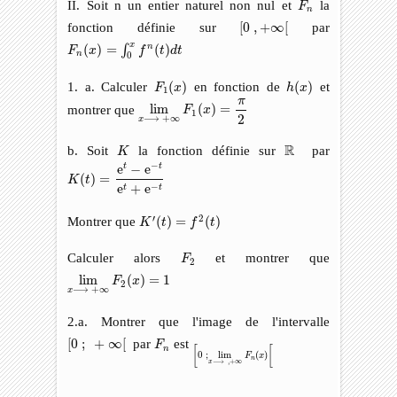
II. Soit n un entier naturel non nul et
la
F
n
[
0
,
+
∞
[
fonction définie sur
[
0
,
+
∞
[
par
F
n
(
x
)
=
∫
0
x
f
n
(
t
)
d
t
x
(
)
=
(
)
n
∫
F
x
f
t
d
t
n
0
F
1
(
x
)
h
(
x
)
1. a. Calculer
(
)
en fonction de
(
)
et
F
x
h
x
1
lim
x
⟶
+
∞
F
1
(
x
)
=
π
2
π
montrer que
lim
(
)
=
F
x
1
2
⟶
+
∞
x
K
R
R
b. Soit
la fonction définie sur
par
K
K
(
t
)
=
e
t
−
e
−
t
e
t
+
e
−
t
−
e
−
e
t
t
(
)
=
K
t
−
e
+
e
t
t
K
′
(
t
)
=
f
2
(
t
)
′
2
Montrer que
(
)
=
(
)
K
t
f
t
F
2
Calculer alors
et montrer que
F
2
lim
x
⟶
+
∞
F
2
(
x
)
=
1
lim
(
)
=
1
F
x
2
⟶
+
∞
x
2.a. Montrer que l'image de l'intervalle
[
0
;
+
∞
[
F
n
[
0
;
+
∞
[
par
est
[
0
;
lim
x
⟶
,
+
∞
F
n
(
x
)
[
F
n
[
[
0
;
lim
(
)
F
x
n
⟶
,
+
∞
x