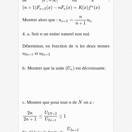
[
0
,
+
∞
[
(
n
+
1
)
F
n
+
2
(
x
)
−
n
F
n
(
x
)
=
K
(
x
)
f
n
(
x
)
(
+
1
)
(
)
−
(
)
=
(
)
(
)
n
n
F
x
n
F
x
K
x
f
x
+
2
n
n
u
n
+
2
=
n
n
+
1
u
n
n
Montrer alors que :
=
u
u
+
2
n
n
+
1
n
n
4. a. Soit
un entier naturel non nul.
n
n
Déterminer, en fonction de
les deux termes
n
u
2
n
+
1
u
2
n
+
2
et
u
u
2
+
1
2
+
2
n
n
(
U
n
)
b. Montrer que la suite
(
)
est décroissante.
U
n
N
n
c. Montrer que pour tout
de
on a :
n
N
2
n
2
n
+
1
≤
U
2
N
+
2
U
2
n
+
1
≤
1
2
U
n
2
+
2
N
≤
≤
1
2
+
1
U
n
2
+
1
n
U
2
n
+
2
U
2
n
+
1
U
2
+
2
n