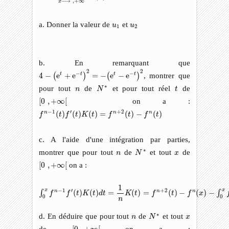
⟶
,
+
∞
x
u
1
u
2
a. Donner la valeur de
et
u
u
1
2
b. En remarquant que
4
−
(
e
t
+
e
−
t
)
2
=
−
(
e
t
−
e
−
t
)
2
2
2
−
−
4
−
e
+
e
=
−
e
−
e
, montrer que
t
t
t
t
(
)
(
)
N
∗
t
n
∗
pour tout
de
et pour tout réel
de
n
N
t
[
0
,
+
∞
[
[
0
,
+
∞
[
on a :
f
n
−
1
(
t
)
f
′
(
t
)
K
(
t
)
=
f
n
+
2
(
t
)
−
f
n
(
t
)
−
1
′
+
2
(
)
(
)
(
)
=
(
)
−
(
)
n
n
n
f
t
f
t
K
t
f
t
f
t
c. A l'aide d'une intégration par parties,
N
∗
n
x
∗
montrer que pour tout
de
et tout
de
n
N
x
[
0
,
+
∞
[
[
0
,
+
∞
[
on a :
∫
0
x
f
n
−
1
f
′
(
t
)
K
(
t
)
d
t
=
1
n
K
(
t
)
=
f
n
+
2
(
t
)
−
f
n
(
x
)
−
∫
0
x
f
n
+
2
(
t
)
d
t
1
x
x
−
1
′
+
2
(
)
(
)
=
(
)
=
(
)
−
(
)
−
n
n
n
∫
∫
f
f
t
K
t
d
t
K
t
f
t
f
x
0
0
n
N
∗
n
x
∗
d. En déduire que pour tout
de
et tout
n
N
x
[
0
,
+
∞
[
de
on a :