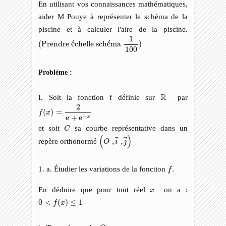
En utilisant vos connaissances mathématiques,
aider M Pouye à représenter le schéma de la
piscine et à calculer l'aire de la piscine.
(Prendre échelle schéma
1
100
)
1
(Prendre 
é
chelle sch
é
ma 
)
100
Problème :
R
R
I. Soit la fonction f définie sur
par
f
(
x
)
=
2
e
+
e
−
x
2
(
)
=
f
x
−
e
+
e
x
C
et soit
sa courbe représentative dans un
C
(
O
,
i
→
,
j
→
)
(
)
repère orthonormé
,
,
O
i
j
f
.
1. a. Étudier les variations de la fonction
.
f
x
En déduire que pour tout réel
on a :
x
0
<
f
(
x
)
≤
1
0
<
(
)
≤
1
f
x
C