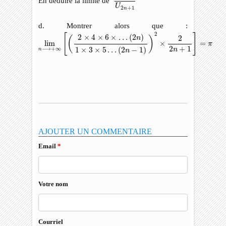
En déduire la limite de
U
2
+
1
n
d. Montrer alors que :
lim
n
⟶
+
∞
[
(
2
×
4
×
6
×
…
(
2
n
)
1
×
3
×
5
…
(
2
n
−
1
)
)
2
×
2
2
n
+
1
]
=
π
2
[
]
2
×
4
×
6
×
…
(
2
)
2
n
(
)
lim
×
=
π
2
+
1
⟶
+
∞
1
×
3
×
5
…
(
2
−
1
)
n
n
n
AJOUTER UN COMMENTAIRE
Email
*
Votre nom
Courriel