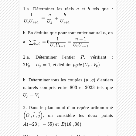
b
a
1.a. Déterminer les réels
et
tels que :
a
b
1
U
k
U
k
+
1
=
a
U
k
+
b
U
k
+
1
1
a
b
=
+
U
U
U
U
+
1
+
1
k
k
k
k
n
b. En déduire que pour tout entier naturel
, on
n
∑
k
=
0
n
=
0
1
U
k
U
k
+
1
=
n
+
1
U
0
U
n
+
1
1
+
1
n
n
a :
=
0
=
∑
=
0
k
U
U
U
U
0
+
1
+
1
n
k
k
P
2.a. Déterminer l'entier
, vérifiant :
P
p
g
d
c
(
U
p
,
V
p
)
2
V
p
−
U
p
=
1
2
−
=
1
, et déduire
(
,
)
V
U
p
g
d
c
U
V
p
p
p
p
(
p
,
q
)
b. Déterminer tous les couples
(
,
)
d'entiers
p
q
803
2023
naturels compris entre
803
et
2023
tels que
U
p
=
V
q
=
U
V
p
q
3. Dans le plan muni d'un repère orthonormé
(
O
,
i
→
,
j
→
)
(
)
,
,
, on considère les deux points
O
i
j
A
(
−
23
;
−
55
)
B
(
16
,
38
)
(
−
23
;
−
55
)
et
(
16
,
38
)
A
B
M