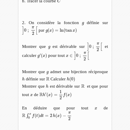
b. Tracer la courbe
C
g
2. On considère la fonction
définie sur
g
]
0
;
π
2
[
π
g
(
x
)
=
ln
(
tan
x
)
]
[
0
;
par
(
)
=
ln
(
tan
)
g
x
x
2
]
0
;
π
2
[
π
]
[
g
Montrer que
est dérivable sur
0
;
et
g
2
x
∈
]
0
;
π
2
[
π
g
′
(
x
)
]
[
′
calculer
(
)
pour tout
∈
0
;
g
x
x
2
g
Montrer que
admet une bijection réciproque
g
h
(
0
)
h
R
R
définie sur
Calculer
(
0
)
h
h
h
R
R
Montrer que
est dérivable sur
et que pour
h
R
h
′
(
x
)
=
1
2
f
(
x
)
1
x
R
′
tout
de
(
)
=
(
)
x
h
x
f
x
2
x
En déduire que pour tout
de
x
R
∫
0
x
f
(
t
)
d
t
=
2
h
(
x
)
−
π
2
π
R
x
(
)
=
2
(
)
−
∫
f
t
d
t
h
x
0
2
F
n