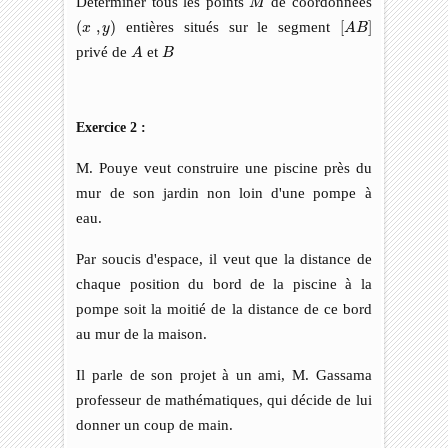
Déterminer tous les points
de coordonnées
M
[
A
B
]
(
x
,
y
)
(
,
)
entières situés sur le segment
[
]
x
y
A
B
A
B
privé de
et
A
B
Exercice 2 :
M. Pouye veut construire une piscine près du
mur de son jardin non loin d'une pompe à
eau.
Par soucis d'espace, il veut que la distance de
chaque position du bord de la piscine à la
pompe soit la moitié de la distance de ce bord
au mur de la maison.
Il parle de son projet à un ami, M. Gassama
professeur de mathématiques, qui décide de lui
donner un coup de main.