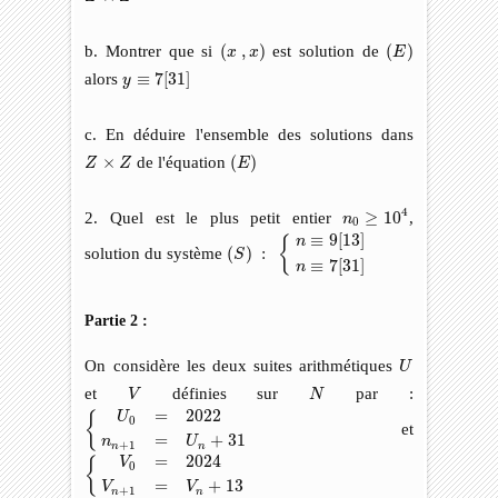
(
x
,
x
)
(
E
)
b. Montrer que si
(
,
)
est solution de
(
)
x
x
E
y
≡
7
[
31
]
alors
≡
7
[
31
]
y
c. En déduire l'ensemble des solutions dans
(
E
)
Z
×
Z
×
de l'équation
(
)
Z
Z
E
n
0
≥
10
4
4
2. Quel est le plus petit entier
≥
10
,
n
0
(
S
)
:
{
n
≡
9
[
13
]
n
≡
7
[
31
]
≡
9
[
13
]
{
n
solution du système
(
)
:
S
≡
7
[
31
]
n
Partie 2 :
U
On considère les deux suites arithmétiques
U
V
N
et
définies sur
par :
V
N
{
U
0
=
2022
n
n
+
1
=
U
n
+
31
=
2022
{
U
0
et
=
+
31
n
U
+
1
n
n
{
V
0
=
2024
V
n
+
1
=
V
n
+
13
=
2024
{
V
0
=
+
13
V
V
+
1
n
n