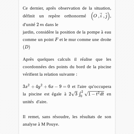
Ce dernier, après observation de la situation,
(
O
,
i
→
,
j
→
)
(
)
définit un repère orthonormé
,
,
,
O
i
j
2
m
d'unité
2
dans le
m
jardin, considère la position de la pompe à eau
F
comme un point
et le mur comme une droite
F
(
D
)
(
)
D
Après quelques calculs il réalise que les
coordonnées des points du bord de la piscine
vérifient la relation suivante :
3
x
2
+
4
y
2
+
6
x
−
9
=
0
2
2
3
+
4
+
6
−
9
=
0
et l'aire qu'occupera
x
y
x
2
3
∫
0
2
1
−
t
2
d
t
2
√
√
2
la piscine est égale à
2
3
1
−
en
∫
t
d
t
0
unités d'aire.
Il remet, sans résoudre, les résultats de son
analyse à M Pouye.