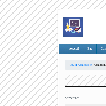
Accueil
Bac
Con
Accueil
»
Composition
» Composit
VOUS ÊTES ICI
Semestre: 1