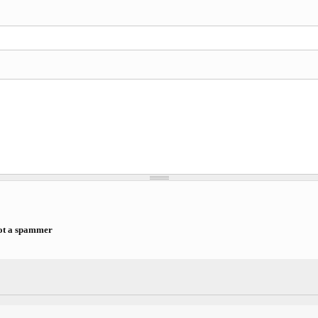
ot a spammer
a spammer