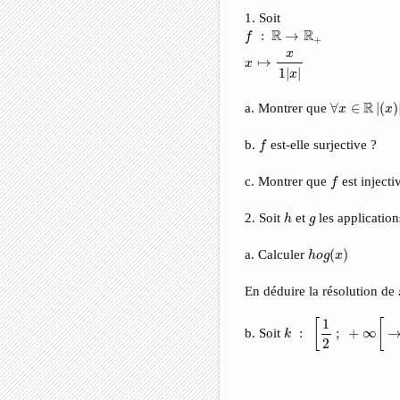
1. Soit
f
:
R
→
R
+
x
↦
x
1
|
x
|
R
R
:
→
f
+
x
↦
x
1
|
|
x
∀
x
∈
R
|
(
x
)
|
<
R
a. Montrer que
∀
∈
|
(
)
x
x
f
b.
est-elle surjective ?
f
f
c. Montrer que
est injecti
f
h
g
2. Soit
et
les applicatio
h
g
h
o
g
(
x
)
a. Calculer
(
)
h
o
g
x
En déduire la résolution de
k
:
[
1
2
;
+
∞
[
→
[
−
1
4
1
[
[
b. Soit
:
;
+
∞
k
2