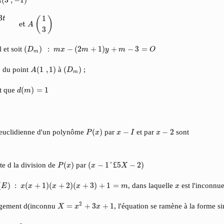
A
t
A
(
1
3
)
3
1
(
)
t
 et 
A
3
(
D
m
)
:
m
x
−
(
2
m
+
1
)
y
+
m
−
3
=
O
 et soit
(
)
:
−
(
2
+
1
)
+
−
3
=
D
m
x
m
y
m
O
m
A
(
1
,
1
)
(
D
m
)
)
du point
(
1
,
1
)
à
(
)
;
A
D
m
d
(
m
)
=
1
t que
(
)
=
1
d
m
P
(
x
)
x
−
I
x
−
2
n euclidienne d'un polynôme
(
)
par
−
et par
−
2
sont
P
x
x
I
x
(
x
−
1
°
£
5
X
−
2
)
P
(
x
)
e d la division de
(
)
par
(
−
1
°
£
5
−
2
)
P
x
x
X
(
E
)
:
x
(
x
+
1
)
(
x
+
2
)
(
x
+
3
)
+
1
=
m
x
(
)
:
(
+
1
)
(
+
2
)
(
+
3
)
+
1
=
, dans laquelle
est l'inconnu
E
x
x
x
x
m
x
X
=
x
2
+
3
x
+
1
2
ngement d(inconnu
=
+
3
+
1
, l'équation se ramène à la forme 
X
x
x
m
=
9