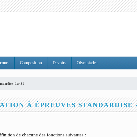
cours
Composition
Devoirs
Olympiades
andardise -1er S1
ATION À ÉPREUVES STANDARDISE -
finition de chacune des fonctions suivantes :