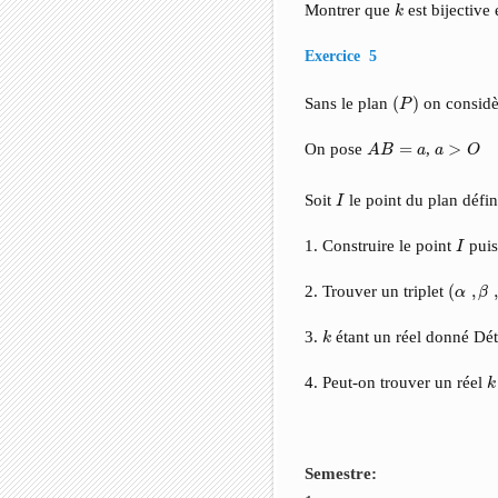
k
Montrer que
est bijective
k
Exercice 5
(
P
)
Sans le plan
(
)
on considèr
P
A
B
=
a
a
>
O
On pose
=
,
>
A
B
a
a
O
I
Soit
le point du plan défi
I
I
1. Construire le point
puis
I
(
α
,
β
,
λ
)
2. Trouver un triplet
(
,
,
α
β
k
3.
étant un réel donné Dé
k
k
4. Peut-on trouver un réel
k
Semestre: