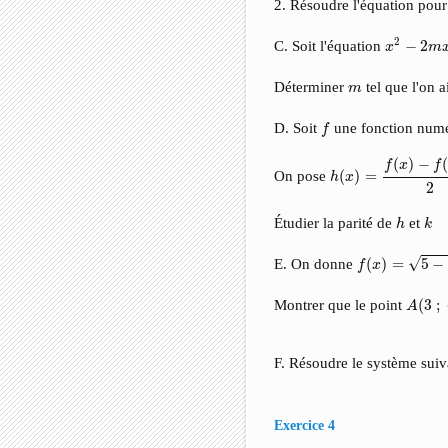
2. Résoudre l'équation pou
x
2
−
2
m
x
+
2
C. Soit l'équation
−
2
x
m
m
Déterminer
tel que l'on a
m
f
D. Soit
une fonction numé
f
h
(
x
)
=
f
(
x
)
−
f
(
−
x
)
2
(
)
−
f
x
f
On pose
(
)
=
h
x
2
h
k
Étudier la parité de
et
h
k
f
(
x
)
=
5
−
x
−
x
−
√
E. On donne
(
)
=
5
−
f
x
A
(
3
;
Montrer que le point
(
3
;
A
F. Résoudre le système sui
Exercice 4