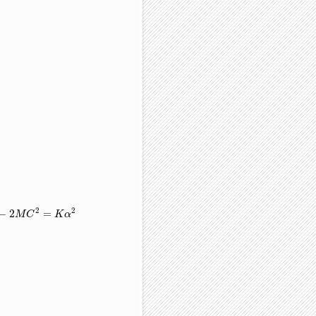
M
C
2
=
K
α
2
2
2
−
2
=
M
C
K
α