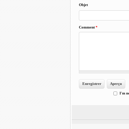
Objet
Comment
*
I'm n
I'm 