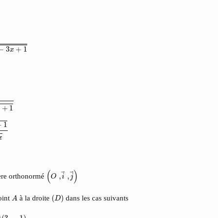
−
3
+
1
x
+
1
+
x
+
1
x
(
O
,
i
→
,
j
→
)
(
)
père orthonormé
,
,
O
i
j
A
(
D
)
oint
à la droite
(
)
dans les cas suivants
A
D
A
(
3
,
−
1
)
(
3
,
−
1
)