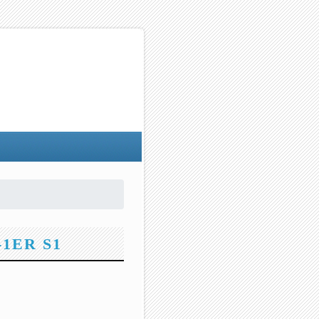
1ER S1