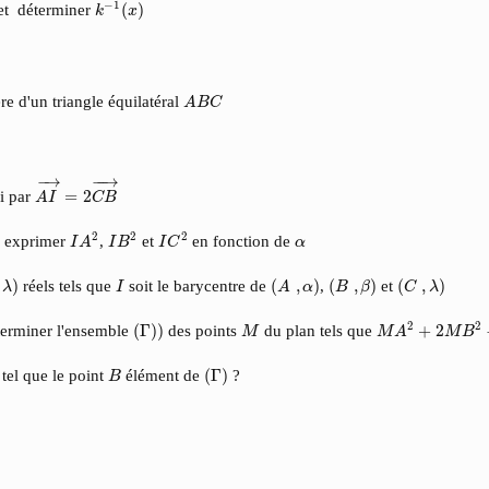
k
−
1
(
x
)
−
1
 et déterminer
(
)
k
x
A
B
C
e d'un triangle équilatéral
A
B
C
A
I
→
=
2
C
B
→
−
→
−
−
→
ni par
=
2
A
I
C
B
I
A
2
I
B
2
I
C
2
α
2
2
2
 exprimer
,
et
en fonction de
I
A
I
B
I
C
α
(
A
,
α
)
(
B
,
β
)
(
C
,
λ
)
I
)
réels tels que
soit le barycentre de
(
,
)
,
(
,
)
et
(
,
)
λ
I
A
α
B
β
C
λ
M
A
2
+
2
M
B
2
−
2
(
Γ
)
)
M
2
2
terminer l'ensemble
(
Γ
)
)
des points
du plan tels que
+
2
M
M
A
M
B
(
Γ
)
B
tel que le point
élément de
(
Γ
)
?
B