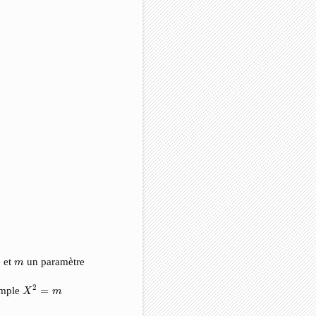
m
e et
un paramètre
m
X
2
=
m
2
simple
=
X
m