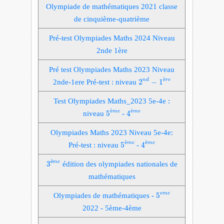
Olympiade de mathématiques 2021 classe
de cinquième-quatrième
Pré-test Olympiades Maths 2024 Niveau
2nde 1ère
Pré test Olympiades Maths 2023 Niveau
2
n
d
−
1
è
r
e
è
n
d
r
e
2nde-1ere Pré-test : niveau
2
−
1
Test Olympiades Maths_2023 5e-4e :
4
è
m
e
5
è
m
e
è
è
m
e
m
e
niveau
5
-
4
Olympiades Maths 2023 Niveau 5e-4e:
4
è
m
e
5
è
m
e
è
è
m
e
m
e
Pré-test : niveau
5
-
4
3
è
m
e
è
m
e
3
édition des olympiades nationales de
mathématiques
5
e
m
e
e
m
e
Olympiades de mathématiques -
5
2022 - 5ème-4ème