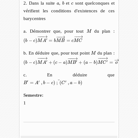
b
a
c
2. Dans la suite
,
et
sont quelconques et
a
b
c
vérifient les conditions d'existences de ces
barycentres
M
a. Démontrer que, pour tout
du plan :
M
(
b
−
c
)
M
A
′
→
=
b
M
B
→
=
c
M
C
→
−
−−
→
−
−
→
−
−
→
′
(
−
)
=
=
b
c
M
A
b
M
B
c
M
C
M
b. En déduire que, pour tout point
du plan :
M
(
b
−
c
)
M
A
′
→
+
(
c
−
a
)
M
B
′
→
+
(
a
−
b
)
M
C
′
→
=
o
→
−
−−
→
−
−−
→
−
−−
→
→
′
′
′
(
−
)
+
(
−
)
+
(
−
)
=
b
c
M
A
c
a
M
B
a
b
M
C
o
c. En déduire que
B
′
=
A
′
,
b
−
c
)
;
(
C
′
,
a
−
b
)
¯
¯
′
′
′
=
,
−
)
;
(
,
−
)
B
A
b
c
C
a
b
Semestre:
1