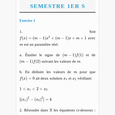
SEMESTRE 1ER S
Exercice 1
1. Soit
f
(
x
)
=
(
m
−
1
)
x
2
+
(
m
−
1
)
x
+
m
+
1
2
(
)
=
(
−
1
)
+
(
−
1
)
+
+
1
avec
f
x
m
x
m
x
m
m
est un paramètre réel.
m
(
m
−
1
)
f
(
1
)
a. Étudier le signe de
(
−
1
)
(
1
)
et de
m
f
(
m
−
1
)
f
(
2
)
m
(
−
1
)
(
2
)
suivant les valeurs de
m
f
m
m
b. En déduire les valeurs de
pour que
m
f
(
x
)
=
0
x
1
x
2
(
)
=
0
ait deux solution
et
vérifiant:
f
x
x
x
1
2
1
<
x
1
<
2
<
x
2
1
<
<
2
<
x
x
1
2
|
(
x
1
)
2
−
(
x
2
)
2
|
=
4
2
2
∣
∣
(
)
−
(
)
=
4
x
x
∣
∣
1
2
R
R
2. Résoudre dans
les équations ci-dessous :
E
(
x
)