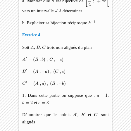
[
[
a. Montrer que
est bijective de
;
+
∞
h
4
J
vers un intervalle
à déterminer
J
h
−
1
−
1
b. Expliciter sa bijection réciproque
h
Exercice 4
A
C
B
Soit
,
,
trois non alignés du plan
A
B
C
A
′
=
(
B
,
b
)
;
C
,
−
c
)
¯
¯
′
=
(
,
)
;
,
−
)
A
B
b
C
c
B
′
=
(
A
,
−
a
)
;
(
C
,
c
)
¯
¯
′
=
(
,
−
)
;
(
,
)
B
A
a
C
c
C
′
=
(
A
,
a
)
;
(
B
,
−
b
)
¯
¯
′
=
(
,
)
;
(
,
−
)
C
A
a
B
b
a
=
1
1. Dans cette partie on suppose que :
=
1
,
a
b
=
2
c
=
3
=
2
et
=
3
b
c
A
′
C
′
B
′
′
′
′
Démontrer que le points
,
et
sont
A
B
C
alignés