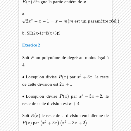
x
(
)
désigne la partie entière de
E
x
x
a.
2
x
2
−
x
−
1
=
x
−
m
(
m
est un paramétre réel
)
√
2
2
−
−
1
=
−
(
 est un param
é
tre r
é
el 
)
x
x
x
m
m
b. $E(2x-1)=E(x+5
)
$
Exercice 2
P
Soit
un polynôme de degré au moins égal à
P
4
4
x
2
+
3
x
P
(
x
)
∙
2
∙
Lorsqu'on divise
(
)
par
+
3
, le reste
P
x
x
x
2
x
+
1
de cette division est
2
+
1
x
x
2
−
3
x
+
2
P
(
x
)
∙
2
∙
Lorsqu'on divise
(
)
par
−
3
+
2
, le
P
x
x
x
x
+
4
reste de cette division est
+
4
x
R
(
x
)
Soit
(
)
le reste de la division euclidienne de
R
x
(
x
2
+
3
x
)
(
x
2
−
3
x
+
2
)
P
(
x
)
2
2
(
)
par
+
3
−
3
+
2
(
)
(
)
P
x
x
x
x
x