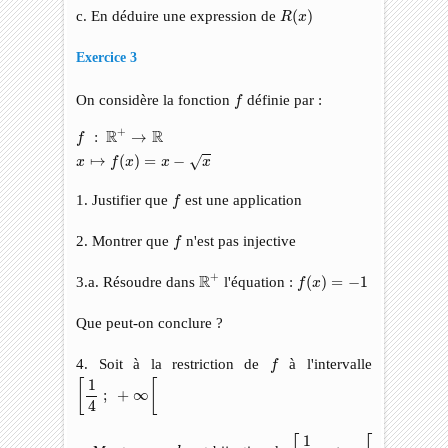
R
(
x
)
c. En déduire une expression de
(
)
R
x
Exercice 3
f
On considère la fonction
définie par :
f
f
:
R
+
→
R
x
↦
f
(
x
)
=
x
−
x
+
R
R
:
→
f
↦
(
)
=
−
√
x
f
x
x
x
f
1. Justifier que
est une application
f
f
2. Montrer que
n'est pas injective
f
R
+
f
(
x
)
=
−
1
+
R
3.a. Résoudre dans
l'équation :
(
)
=
−
1
f
x
Que peut-on conclure ?
f
4. Soit à la restriction de
à l'intervalle
f
[
1
4
;
+
∞
[
1
[
[
;
+
∞
4
[
1
4
;
+
∞
[
1
h