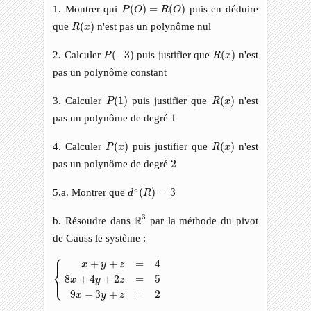
P
(
O
)
=
R
(
O
)
1. Montrer qui
(
)
=
(
)
puis en déduire
P
O
R
O
R
(
x
)
que
(
)
n'est pas un polynôme nul
R
x
P
(
−
3
)
R
(
x
)
2. Calculer
(
−
3
)
puis justifier que
(
)
n'est
P
R
x
pas un polynôme constant
P
(
1
)
R
(
x
)
3. Calculer
(
1
)
puis justifier que
(
)
n'est
P
R
x
1
pas un polynôme de degré
1
P
(
x
)
R
(
x
)
4. Calculer
(
)
puis justifier que
(
)
n'est
P
x
R
x
2
pas un polynôme de degré
2
d
∘
(
R
)
=
3
∘
5.a. Montrer que
(
)
=
3
d
R
R
3
3
R
b. Résoudre dans
par la méthode du pivot
de Gauss le système :
⎧
⎪
{
x
+
y
+
z
=
4
8
x
+
4
y
+
2
z
=
5
9
x
−
3
y
+
z
=
2
+
+
=
4
x
y
z
⎨
⎩
8
+
4
+
2
=
5
⎪
x
y
z
9
−
3
+
=
2
x
y
z