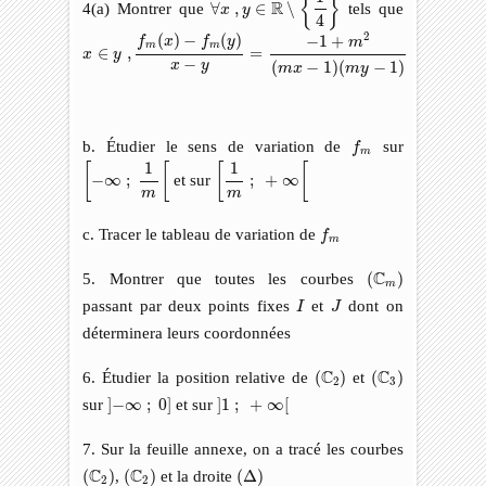
{
}
R
4(a) Montrer que
∀
,
∈
∖
tels que
x
y
4
x
∈
y
,
f
m
(
x
)
−
f
m
(
y
)
x
−
y
=
−
1
+
m
2
(
m
x
−
1
)
(
m
y
−
1
)
2
(
)
−
(
)
−
1
+
f
x
f
y
m
m
m
∈
,
=
x
y
−
(
−
1
)
(
−
1
)
x
y
m
x
m
y
f
m
b. Étudier le sens de variation de
sur
f
m
[
−
∞
;
1
m
[
[
1
m
;
+
∞
[
1
1
[
[
[
[
−
∞
;
et sur
;
+
∞
m
m
f
m
c. Tracer le tableau de variation de
f
m
(
C
m
)
C
5. Montrer que toutes les courbes
(
)
m
I
J
passant par deux points fixes
et
dont on
I
J
déterminera leurs coordonnées
(
C
2
)
(
C
3
)
C
C
6. Étudier la position relative de
(
)
et
(
)
2
3
]
−
∞
;
0
]
]
1
;
+
∞
[
sur
]
−
∞
;
0
]
et sur
]
1
;
+
∞
[
7. Sur la feuille annexe, on a tracé les courbes
(
C
2
)
(
C
2
)
(
Δ
)
C
C
(
)
,
(
)
et la droite
(
Δ
)
2
2