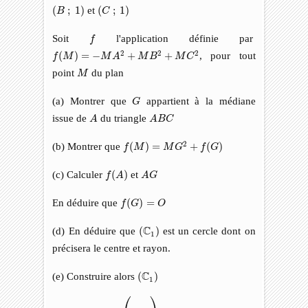
(
C
;
1
)
(
B
;
1
)
(
;
1
)
et
(
;
1
)
B
C
f
Soit
l'application définie par
f
f
(
M
)
=
−
M
A
2
+
M
B
2
+
M
C
2
2
2
2
(
)
=
−
+
+
, pour tout
f
M
M
A
M
B
M
C
M
point
du plan
M
G
(a) Montrer que
appartient à la médiane
G
A
A
B
C
issue de
du triangle
A
A
B
C
f
(
M
)
=
M
G
2
+
f
(
G
)
2
(b) Montrer que
(
)
=
+
(
)
f
M
M
G
f
G
f
(
A
)
A
G
(c) Calculer
(
)
et
f
A
A
G
f
(
G
)
=
O
En déduire que
(
)
=
f
G
O
(
C
1
)
C
(d) En déduire que
(
)
est un cercle dont on
1
précisera le centre et rayon.
(
C
1
)
C
(e) Construire alors
(
)
1
(
C
1
2
)
⎛
⎞