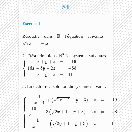
S1
Exercice 1
R
R
Résoudre dans
l'équation suivante :
2
x
+
1
=
x
+
1
√
2
+
1
=
+
1
x
x
R
3
3
R
2. Résoudre dans
le système suivantes :
⎧
⎪
{
x
+
y
+
z
=
−
19
16
x
−
8
y
−
2
z
=
−
58
x
−
y
−
z
=
11
+
+
=
−
19
x
y
z
⎨
⎩
16
−
8
−
2
=
−
58
⎪
x
y
z
−
−
=
11
x
y
z
3. En déduire la solution du système suivant :
{
1
x
−
1
+
(
2
x
+
1
−
y
+
3
)
+
z
=
−
19
16
x
−
1
−
8
(
2
x
+
1
−
y
+
3
)
−
2
z
=
−
58
⎧
1
⎪

⎪

⎪

√
=
−
19
+
2
+
1
−
+
3
+
⎪

(
)
x
y
z
⎪

⎪

⎪

−
1
⎪
x
16
⎨
√
=
−
58
−
8
2
+
1
−
+
3
−
2
(
)
x
y
z
⎪

⎪

−
1
⎪

x
⎪

⎪

⎪

⎪

⎩
⎪
1
(
)
=
11
−
2
+
1
−
+
3
−
√
y
y
z
−
1
x