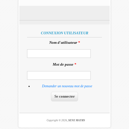
I'm a spammer
CONNEXION UTILISATEUR
Nom d'utilisateur
*
Mot de passe
*
Demander un nouveau mot de passe
Copyright © 2026,
SENE MATHS