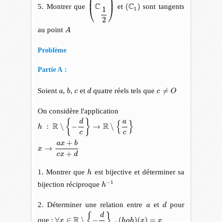
⎜
⎟
(
C
1
)
C
C
5. Montrer que
et
(
)
sont tangents
⎝
⎠
1
1
2
A
au point
A
Problème
:
Partie A
c
≠
O
b
d
a
c
Soient
,
,
et
quatre réels tels que
≠
a
b
c
d
c
O
On considère l'application
h
:
R
∖
{
−
d
c
}
→
R
∖
{
a
c
}
x
→
a
x
+
b
c
x
+
d
{
}
a
d
{
}
R
R
:
∖
−
→
∖
h
c
c
+
a
x
b
→
x
+
c
x
d
h
1. Montrer que
est bijective et déterminer sa
h
h
−
1
−
1
bijection réciproque
h
d
a
2. Déterminer une relation entre
et
pour
a
d
∀
x
∈
R
∖
{
−
d
c
}
,
(
h
o
h
)
(
x
)
=
x
{
}
d
R
que :
∀
∈
∖
−
,
(
)
(
)
=
x
h
o
h
x
x