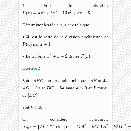
4. Soit le polynôme
P
(
x
)
=
a
x
4
+
b
x
3
+
13
x
2
+
c
x
+
6
4
3
2
(
)
=
+
+
13
+
+
6
P
x
a
x
b
x
x
c
x
b
a
c
Déterminer les réels
,
et
tels que :
a
b
c
∙
30
∙
30
est le reste de la division euclidienne de
P
(
x
)
x
+
1
(
)
par
+
1
P
x
x
x
2
+
x
−
2
P
(
x
)
∙
2
∙
Le trinôme
+
−
2
divise
(
)
x
x
P
x
Exercice 2
A
B
C
A
B
=
4
a
Soit
un triangle tel que
=
4
,
A
B
C
A
B
a
A
C
=
3
a
B
C
=
5
a
a
>
0
I
=
3
et
=
5
avec
>
0
et
milieu
A
C
a
B
C
a
a
I
[
B
C
]
de
[
]
B
C
k
∈
R
∗
∗
R
Soit
∈
k
On considère l'ensemble
(
C
k
)
=
{
M
∈
P
tels que
−
M
A
2
+
k
M
A
B
2
+
k
M
C
2
=
25
α
2
k
}
2
2
2
(
)
=
∈
 tels que 
−
+
+
{
P
C
M
M
A
k
M
A
B
k
M
C
k