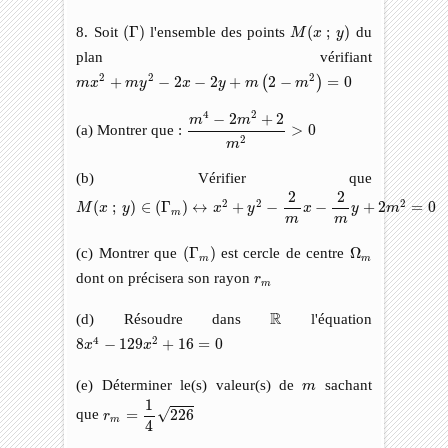
(
Γ
)
M
(
x
;
y
)
8. Soit
(
Γ
)
l'ensemble des points
(
;
)
du
M
x
y
plan vérifiant
m
x
2
+
m
y
2
−
2
x
−
2
y
+
m
(
2
−
m
2
)
=
0
2
2
2
+
−
2
−
2
+
2
−
=
0
(
)
m
x
m
y
x
y
m
m
m
4
−
2
m
2
+
2
m
2
>
0
4
2
−
2
+
2
m
m
(a) Montrer que :
>
0
2
m
(b) Vérifier que
M
(
x
;
y
)
∈
(
Γ
m
)
↔
x
2
+
y
2
−
2
m
x
−
2
m
y
+
2
m
2
=
0
2
2
2
2
2
(
;
)
∈
(
Γ
)
↔
+
−
−
+
2
=
0
M
x
y
x
y
x
y
m
m
m
m
(
Γ
m
)
Ω
m
(c) Montrer que
(
Γ
)
est cercle de centre
Ω
m
m
r
m
dont on précisera son rayon
r
m
R
R
(d) Résoudre dans
l'équation
8
x
4
−
129
x
2
+
16
=
0
4
2
8
−
129
+
16
=
0
x
x
m
(e) Déterminer le(s) valeur(s) de
sachant
m
r
m
=
1
4
226
1
√
que
=
226
r
m
4