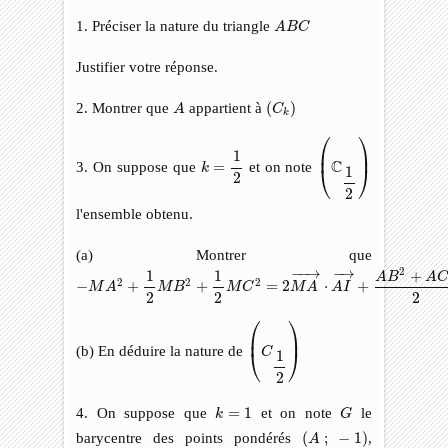
A
B
C
1. Préciser la nature du triangle
A
B
C
Justifier votre réponse.
A
(
C
k
)
2. Montrer que
appartient à
(
)
A
C
k
(
C
1
2
)
⎛
⎞
k
=
1
2
⎜
⎟
1
C
3. On suppose que
=
et on note
k
⎝
⎠
1
2
2
l'ensemble obtenu.
(a) Montrer que
−
M
A
2
+
1
2
M
B
2
+
1
2
M
C
2
=
2
M
A
→
⋅
A
I
→
+
A
B
2
+
A
C
2
2
−
−
→
−
→
2
+
1
1
A
B
A
2
2
2
−
+
+
=
2
⋅
+
M
A
M
B
M
C
M
A
A
I
2
2
2
(
C
1
2
)
⎛
⎞
⎜
⎟
(b) En déduire la nature de
C
⎝
⎠
1
2
G
k
=
1
4. On suppose que
=
1
et on note
le
k
G
(
A
;
−
1
)
barycentre des points pondérés
(
;
−
1
)
,
A