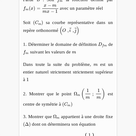
m
f
m
(
x
)
=
x
−
m
m
x
−
1
−
x
m
(
)
=
avec un paramètre réel
f
x
m
−
1
m
x
(
C
m
)
Soit
(
)
sa courbe représentative dans un
C
m
(
O
,
i
→
,
j
→
)
(
)
repère orthonormé
,
,
O
i
j
D
f
m
1. Déterminer le domaine de définition
de
D
f
m
f
m
m
suivant les valeurs de
f
m
m
m
Dans toute la suite du problème,
est un
m
entier naturel strictement strictement supérieur
1
à
1
Ω
m
(
1
m
;
1
m
)
1
1
(
)
2. Montrer que le point
Ω
;
est
m
m
m
(
C
m
)
centre de symétrie à
(
)
C
m
Ω
m
3. Montrer que
Ω
appartient à une droite fixe
m
(
Δ
)
(
Δ
)
dont on déterminera son équation
∀
x
,
y
∈
R
∖
{
1
4
}
1