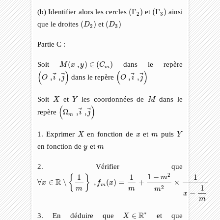
(
Γ
2
)
(
Γ
3
)
(b) Identifier alors les cercles
(
Γ
)
et
(
Γ
)
ainsi
2
3
(
D
2
)
(
D
3
)
que le droites
(
)
et
(
)
D
D
2
3
Partie C :
M
(
x
,
y
)
∈
(
C
m
)
Soit
(
,
)
∈
(
)
dans le repère
M
x
y
C
m
(
O
,
i
→
,
j
→
)
(
O
,
i
→
,
j
→
)
(
)
(
)
,
,
dans le repère
,
,
O
i
j
O
i
j
X
Y
M
Soit
et
les coordonnées de
dans le
X
Y
M
(
Ω
m
,
i
→
,
j
→
)
(
)
repère
Ω
,
,
i
j
m
X
Y
x
m
1. Exprimer
en fonction de
et
puis
X
x
m
Y
y
m
en fonction de
et
y
m
2. Vérifier que
∀
x
∈
R
∖
{
1
m
}
,
f
m
(
x
)
=
1
m
+
1
−
m
2
m
2
×
1
x
−
1
m
2
1
−
1
1
1
{
}
m
R
∀
∈
∖
,
(
)
=
+
×
x
f
x
m
1
2
m
m
m
−
x
m
X
∈
R
∗
∗
R
3. En déduire que
∈
et que
X