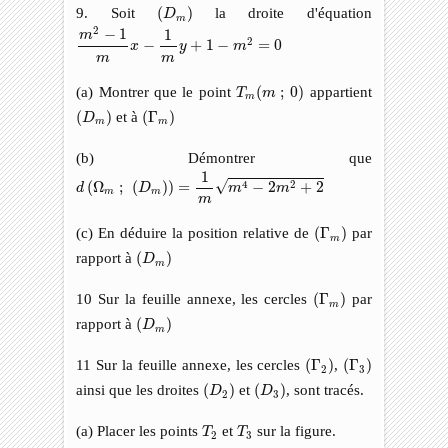
(
D
m
)
9. Soit
(
)
la droite d'équation
D
m
m
2
−
1
m
x
−
1
m
y
+
1
−
m
2
=
0
2
−
1
1
m
2
−
+
1
−
=
0
x
y
m
m
m
T
m
(
m
;
0
)
(a) Montrer que le point
(
;
0
)
appartient
T
m
m
(
D
m
)
(
Γ
m
)
(
)
et à
(
Γ
)
D
m
m
(b) Démontrer que
d
(
Ω
m
;
(
D
m
)
)
=
1
m
m
4
−
2
m
2
+
2
1
√
4
2
(
Ω
;
(
)
)
=
−
2
+
2
d
D
m
m
m
m
m
(
Γ
m
)
(c) En déduire la position relative de
(
Γ
)
par
m
(
D
m
)
rapport à
(
)
D
m
(
Γ
m
)
10 Sur la feuille annexe, les cercles
(
Γ
)
par
m
(
D
m
)
rapport à
(
)
D
m
(
Γ
2
)
(
Γ
3
)
11 Sur la feuille annexe, les cercles
(
Γ
)
,
(
Γ
)
2
3
(
D
2
)
(
D
3
)
ainsi que les droites
(
)
et
(
)
, sont tracés.
D
D
2
3
T
2
T
3
(a) Placer les points
et
sur la figure.
T
T
2
3