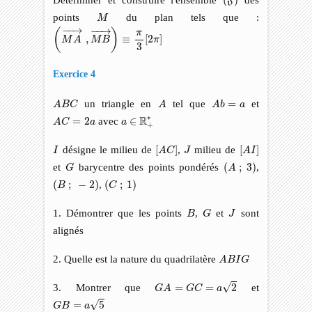
(
)
F
M
points
du plan tels que :
M
(
M
A
→
,
M
B
→
)
≡
π
3
[
2
π
]
−
−
→
−
−
→
(
)
π
,
≡
[
2
]
M
A
M
B
π
3
Exercice 4
A
B
C
A
A
b
=
a
un triangle en
tel que
=
et
A
B
C
A
A
b
a
a
∈
R
+
∗
A
C
=
2
a
∗
R
=
2
avec
∈
A
C
a
a
+
[
A
C
]
[
A
I
]
I
J
désigne le milieu de
[
]
,
milieu de
[
]
I
A
C
J
A
I
G
(
A
;
3
)
et
barycentre des points pondérés
(
;
3
)
,
G
A
(
C
;
1
)
(
B
;
−
2
)
(
;
−
2
)
,
(
;
1
)
B
C
G
B
J
1. Démontrer que les points
,
et
sont
B
G
J
alignés
A
B
I
G
2. Quelle est la nature du quadrilatère
A
B
I
G
G
A
=
G
C
=
a
2
√
3. Montrer que
=
=
2
et
G
A
G
C
a
G
B
=
a
5
√
=
5
G
B
a