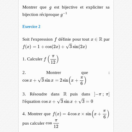
g
Montrer que
est bijective et expliciter sa
g
g
−
1
−
1
bijection réciproque
g
Exercice 2
f
x
∈
R
R
Soit l'expression
définie pour tout
∈
par
f
x
f
(
x
)
=
1
+
cos
(
2
x
)
+
3
sin
(
2
x
)
√
(
)
=
1
+
cos
(
2
)
+
3
sin
(
2
)
f
x
x
x
f
(
π
12
)
π
(
)
1. Calculer
f
12
2. Montrer que :
cos
x
+
3
sin
x
=
2
sin
(
x
+
π
6
)
π
(
)
√
cos
+
3
sin
=
2
sin
+
x
x
x
6
]
−
π
;
π
]
R
R
3. Résoudre dans
puis dans
]
−
;
]
π
π
cos
x
+
3
sin
x
+
3
=
0
√
√
l'équation
cos
+
3
sin
+
3
=
0
x
x
f
(
x
)
=
4
cos
x
×
sin
(
x
+
π
6
)
π
(
)
4. Montrer que
(
)
=
4
cos
×
sin
+
f
x
x
x
6
cos
π
12
π
pus calculer
cos
12