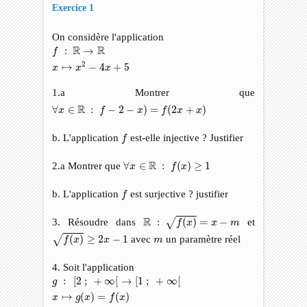
Exercice 1
On considère l'application
f
:
R
→
R
x
↦
x
2
−
4
x
+
5
R
R
:
→
f
2
↦
−
4
+
5
x
x
x
1.a Montrer que
∀
x
∈
R
:
f
−
2
−
x
)
=
f
(
2
x
+
x
)
R
∀
∈
:
−
2
−
)
=
(
2
+
)
x
f
x
f
x
x
f
b. L'application
est-elle injective ? Justifier
f
∀
x
∈
R
:
f
(
x
)
≥
1
R
2.a Montrer que
∀
∈
:
(
)
≥
1
x
f
x
f
b. L'application
est surjective ? justifier
f
R
:
f
(
x
)
=
x
−
m
R
3. Résoudre dans
:
(
)
=
−
et
√
f
x
x
m
f
(
x
)
≥
2
x
−
1
m
(
)
≥
2
−
1
avec
un paramètre réel
√
f
x
x
m
4. Soit l'application
g
:
[
2
;
+
∞
[
→
[
1
;
+
∞
[
x
↦
g
(
x
)
=
f
(
x
)
:
[
2
;
+
∞
[
→
[
1
;
+
∞
[
g
↦
(
)
=
(
)
x
g
x
f
x