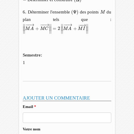
(
Ψ
)
M
6. Déterminer l'ensemble
(
Ψ
)
des points
du
M
plan tels que :
|
|
M
A
→
+
M
C
→
|
|
=
2
|
|
M
A
→
+
M
I
→
|
|
−
−
→
−
−
→
−
−
→
−
−
→
∣
∣
∣
∣
∣
∣
∣
∣
+
=
2
+
∣
∣
∣
∣
∣
∣
∣
∣
M
A
M
C
M
A
M
I
∣
∣
∣
∣
∣
∣
∣
∣
Semestre:
1
AJOUTER UN COMMENTAIRE
Email
*
Votre nom