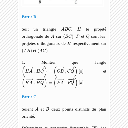
Partie B
A
B
C
H
Soit un triangle
,
le projeté
A
B
C
H
A
(
B
C
)
P
Q
orthogonale de
sur
(
)
,
et
sont les
A
B
C
P
Q
H
projetés orthogonaux de
respectivement sur
H
(
A
B
)
(
A
C
)
(
)
et
(
)
A
B
A
C
1. Montrer que l'angle
(
H
A
→
,
H
Q
→
)
=
(
C
B
→
,
C
Q
→
)
[
π
]
−
−
→
−
−
→
−
−
→
−
−
→
(
)
(
)
,
=
,
[
]
et
H
A
H
Q
C
B
C
Q
π
(
H
A
→
,
H
Q
→
)
=
(
P
A
→
,
P
Q
→
)
[
π
]
−
−
→
−
−
→
−
−
→
−
−
→
(
)
(
)
,
=
,
[
]
H
A
H
Q
P
A
P
Q
π
Partie C
A
B
Soient
et
deux points distincts du plan
A
B
orienté.
(
F
)
Déterminer et construire l'ensemble
des