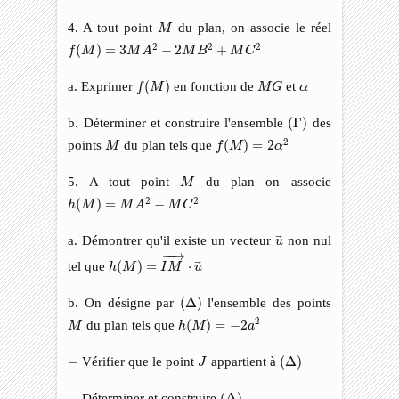
M
4. A tout point
du plan, on associe le réel
M
f
(
M
)
=
3
M
A
2
−
2
M
B
2
+
M
C
2
2
2
2
(
)
=
3
−
2
+
f
M
M
A
M
B
M
C
f
(
M
)
M
G
α
a. Exprimer
(
)
en fonction de
et
f
M
M
G
α
(
Γ
)
b. Déterminer et construire l'ensemble
(
Γ
)
des
f
(
M
)
=
2
α
2
M
2
points
du plan tels que
(
)
=
2
M
f
M
α
M
5. A tout point
du plan on associe
M
h
(
M
)
=
M
A
2
−
M
C
2
2
2
(
)
=
−
h
M
M
A
M
C
u
→
a. Démontrer qu'il existe un vecteur
non nul
u
h
(
M
)
=
I
M
→
⋅
u
→
−
−
→
tel que
(
)
=
⋅
h
M
I
M
u
(
Δ
)
b. On désigne par
(
Δ
)
l'ensemble des points
h
(
M
)
=
−
2
a
2
M
2
du plan tels que
(
)
=
−
2
M
h
M
a
(
Δ
)
J
−
−
Vérifier que le point
appartient à
(
Δ
)
J
(
Δ
)
−
−
Déterminer et construire
(
Δ
)