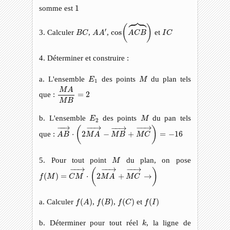
1
somme est
1





cos
(
A
C
B
⏞
)
(
)
B
C
A
A
′
I
C
′
3. Calculer
,
,
cos
et
B
C
A
A
A
C
B
I
C
4. Déterminer et construire :
E
1
M
a. L'ensemble
des points
du plan tels
E
M
1
M
A
M
B
=
2
M
A
que :
=
2
M
B
E
2
M
b. L'ensemble
des points
du pan tels
E
M
2
A
B
→
⋅
(
2
M
A
→
−
M
B
→
+
M
C
→
)
=
−
16
−
−
→
−
−
→
−
−
→
−
−
→
(
)
que :
⋅
2
−
+
=
−
16
A
B
M
A
M
B
M
C
M
5. Pour tout point
du plan, on pose
M
f
(
M
)
=
C
M
→
⋅
(
2
M
A
→
+
M
C
→
→
)
−
−
→
−
−
→
−
−
→
(
)
(
)
=
⋅
2
+
→
f
M
C
M
M
A
M
C
f
(
A
)
f
(
B
)
f
(
C
)
f
(
I
)
a. Calculer
(
)
,
(
)
,
(
)
et
(
)
f
A
f
B
f
C
f
I
k
b. Déterminer pour tout réel
, la ligne de
k