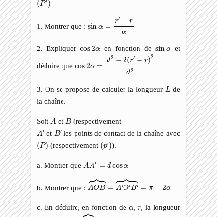
′
(
)
P
sin
α
=
r
′
−
r
α
′
−
r
r
1. Montrer que :
sin
=
α
α
cos
2
α
sin
α
2. Expliquer
cos
2
en fonction de
sin
et
α
α
cos
2
α
=
d
2
−
2
(
r
′
−
r
)
2
d
2
2
2
′
−
2
(
−
)
d
r
r
déduire que
cos
2
=
α
2
d
L
3. On se propose de calculer la longueur
de
L
la chaîne.
A
B
Soit
et
(respectivement
A
B
A
′
B
′
′
′
et
les points de contact de la chaîne avec
A
B
(
P
)
(
p
′
)
′
(
)
(respectivement
(
)
).
P
p
A
A
′
=
d
cos
α
′
a. Montrer que
=
cos
A
A
d
α










A
O
B
⏞
=
A
′
O
′
B
′
⏞
=
π
−
2
α
′
′
′
b. Montrer que :
=
=
−
2
A
O
B
A
O
B
π
α
α
r
c. En déduire, en fonction de



,
, la longueur
α
r
A
B
⏞