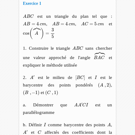
Exercice 1
A
B
C
est un triangle du plan tel que :
A
B
C
A
B
=
4
c
m
A
B
=
4
c
m
A
C
=
5
c
m
=
4
,
=
4
,
=
5
et



A
B
c
m
A
B
c
m
A
C
c
m
cos
(
A
⏞
)
=
3
5
3
(
)
cos
=
A
5
A
B
C
1. Construire le triangle
sans chercher





A
B
C
B
A
C
⏞
une valeur approché de l'angle
et
B
A
C
expliquer le méthode utilisée
A
′
[
B
C
]
I
′
2.
est le milieu de
[
]
et
est le
A
B
C
I
(
A
,
2
)
barycentre des points pondérés
(
,
2
)
,
A
(
C
,
1
)
(
B
,
−
1
)
(
,
−
1
)
et
(
,
1
)
B
C
A
A
′
C
I
′
a. Démontrer que
est un
A
A
C
I
parallélogramme
A
I
b. Définir
comme barycentre des points
,
I
A
A
′
C
′
et
affectés des coefficients dont la
A
C