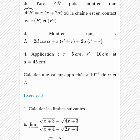
de l'arc



puis montrer que
A
B
A
′
B
′
⏞
=
r
′
(
π
+
2
α
)
′
′
′
=
(
+
2
)
où la chaîne est en contact
A
B
r
π
α
(
P
)
(
P
′
)
′
avec
(
)
et
(
)
P
P
d. Montrer que :
L
=
2
d
cos
α
+
π
(
r
′
+
r
)
+
2
α
(
r
′
−
r
)
′
′
=
2
cos
+
(
+
)
+
2
(
−
)
L
d
α
π
r
r
α
r
r
r
′
=
10
c
m
r
=
5
c
m
′
4. Application :
=
5
,
=
10
et
r
c
m
r
c
m
d
=
45
c
m
=
45
d
c
m
10
−
2
−
2
α
Calculer une valeur approchée a
10
de
et
α
L
L
Exercice 3
1. Calculer les limites suivantes
lim
x
⟶
o
x
+
3
−
4
x
+
3
x
+
4
−
2
x
+
4
√
√
+
3
−
4
+
3
x
x
a.
lim
⟶
x
o
√
√
+
4
−
2
+
4
x
x
lim
x
⟶
3
x
−
2
3
x
+
19
−
3
3
−
2
√
x