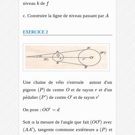
f
k
niveau
de
k
f
A
c. Construire la ligne de niveau passant par
A
EXERCICE 2
Une chaine de vélo s'enroule autour d'un
(
P
)
O
r
pigeon
(
)
de centre
et de rayon
et d'un
P
O
r
(
P
′
)
O
′
r
′
′
′
′
pédalier
(
)
de centre
et de rayon
P
O
r
O
O
′
=
d
′
On pose :
=
O
O
d
(
O
O
′
)
α
′
Soit
la mesure de l'angle que fait
(
)
avec
α
O
O
(
A
A
′
)
(
P
)
′
(
)
, tangente commune extérieure a
(
)
et
A
A
P
(
P
′
)