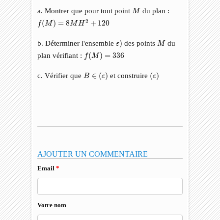
M
a. Montrer que pour tout point
du plan :
M
f
(
M
)
=
8
M
H
2
+
120
2
(
)
=
8
+
120
f
M
M
H
ε
)
M
b. Déterminer l'ensemble
)
des points
du
ε
M
f
(
M
)
=
336
plan vérifiant :
(
)
=
336
f
M
B
∈
(
ε
)
(
ε
)
c. Vérifier que
∈
(
)
et construire
(
)
B
ε
ε
AJOUTER UN COMMENTAIRE
Email
*
Votre nom