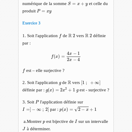
S
=
x
+
y
numérique de la somme
=
+
et celle du
S
x
y
P
=
x
y
produit
=
P
x
y
Exercice 3
f
R
2
R
2
R
R
1. Soit l'application
de
2
vers
2
définie
f
par :
f
(
x
)
=
4
x
−
1
2
x
−
4
4
−
1
x
(
)
=
f
x
2
−
4
x
f
est – elle surjective ?
f
[
1
;
+
∞
]
R
g
R
2. Soit l'application
de
vers
[
1
;
+
∞
]
g
g
(
x
)
=
2
x
2
+
1
g
2
définie par :
(
)
=
2
+
1
est - surjective ?
g
x
x
g
P
3. Soit
l'application définie sur
P
p
(
x
)
=
2
−
x
+
1
I
=
]
−
∞
;
2
]
√
=
]
−
∞
;
2
]
par :
(
)
=
2
−
+
1
I
p
x
x
I
p
a.Montrer
est bijective de
sur un intervalle
p
I
J
à déterminer.
J