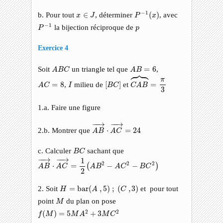
P
−
1
(
x
)
x
∈
J
−
1
b. Pour tout
∈
, déterminer
(
)
, avec
x
J
P
x
P
−
1
p
−
1
la bijection réciproque de
P
p
Exercice 4
A
B
C
A
B
=
6
Soit
un triangle tel que




=

6
,
A
B
C
A
B
C
A
B
⏞
=
π
3
π
A
C
=
8
[
B
C
]
I
=
8
,
milieu de
[
]
et
=
A
C
I
B
C
C
A
B
3
1.a. Faire une figure
A
B
→
⋅
A
C
→
=
24
−
−
→
−
−
→
2.b. Montrer que
⋅
=
24
A
B
A
C
B
C
c. Calculer
sachant que
B
C
A
B
→
⋅
A
C
→
=
1
2
(
A
B
2
−
A
C
2
−
B
C
2
)
−
−
→
−
−
→
1
2
2
2
⋅
=
−
−
(
)
A
B
A
C
A
B
A
C
B
C
2
H
=
bar
(
A
,
5
)
;
(
C
,
3
)
2. Soit
=
bar
(
,
5
)
;
(
,
3
)
et pour tout
H
A
C
M
point
du plan on pose
M
f
(
M
)
=
5
M
A
2
+
3
M
C
2
2
2
(
)
=
5
+
3
f
M
M
A
M
C