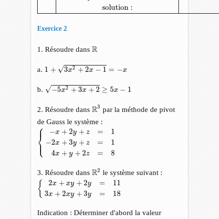
solution :
Exercice 2
R
R
1. Résoudre dans
1
+
3
x
2
+
2
x
−
1
=
−
x
√
2
a.
1
+
3
+
2
−
1
=
−
x
x
x
−
5
x
2
+
3
x
+
2
≥
5
x
−
1
√
2
b.
−
5
+
3
+
2
≥
5
−
1
x
x
x
R
3
3
R
2. Résoudre dans
par la méthode de pivot
de Gauss le système :
⎧
⎪
{
−
x
+
2
y
+
z
=
1
−
2
x
+
3
y
+
z
=
1
4
x
+
y
+
2
z
=
8
−
+
2
+
=
1
x
y
z
⎨
⎩
−
2
+
3
+
=
1
⎪
x
y
z
4
+
+
2
=
8
x
y
z
R
2
2
R
3. Résoudre dans
le système suivant :
{
2
x
+
x
y
+
2
y
=
11
3
x
+
2
x
y
+
3
y
=
18
2
+
+
2
=
11
{
x
x
y
y
3
+
2
+
3
=
18
x
x
y
y
Indication : Déterminer d'abord la valeur