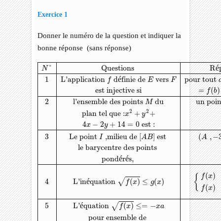
Exercice 1
Donner le numéro de la question et indiquer la
bonne réponse (sans réponse)
N
°
Questions
Réponse
A
Réponse
B
Réponse
C
1
L'applicat
°
Questions 
R
é
N
1
L'application 
 d
é
finie de 
 vers 
pour tout 
f
E
F
est injective si
=
(
)
f
b
2
l'ensemble des points 
 du
un poin
M
2
2
plan tel que :
+
+
x
y
4
−
2
+
14
=
0
 est :
x
y
3
Le point 
 ,milieu de 
[
]
 est 
(
,
−
I
A
B
A
le barycentre des points 
pond
é
r
é
s, 
(
)
f
x
{
4
L'in
é
quation 
(
)
≤
(
)
√
f
x
g
x
(
)
f
x
5
L'
é
quation 
(
)
≤
=
−
√
f
x
x
a
pour ensemble de 