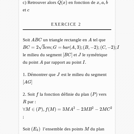
Q
(
x
)
x
,
a
,
b
c) Retrouver alors
(
)
en fonction de
,
,
Q
x
x
a
b
c
et
c
EXERCICE 2
A
B
C
A
Soit
un triangle rectangle en
tel que
A
B
C
A
B
C
=
2
3
c
m
;
G
=
b
a
r
(
A
,
3
)
;
(
B
,
−
2
)
;
(
C
,
−
2
)
;
I
√
=
2
3
;
=
(
,
3
)
;
(
,
−
2
)
;
(
,
−
2
)
;
B
C
c
m
G
b
a
r
A
B
C
I
[
B
C
]
J
le milieu du segment
[
]
et
le symétrique
B
C
J
A
I
du point
par rapport au point
.
A
I
J
1. Démontrer que
est le milieu du segment
J
[
A
G
]
[
]
A
G
f
(
P
)
2. Soit
la fonction définie du plan
(
)
vers
f
P
R
par :
R
∀
M
∈
(
P
)
,
f
(
M
)
=
3
M
A
2
−
2
M
B
2
−
2
M
C
2
2
2
2
∀
∈
(
)
,
(
)
=
3
−
2
−
2
M
P
f
M
M
A
M
B
M
C
;
(
E
k
)
M
Soit
(
)
l’ensemble des points
du plan
E
M
k