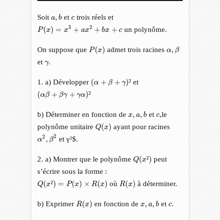
a
,
b
c
Soit
,
et
trois réels et
a
b
c
P
(
x
)
=
x
3
+
a
x
2
+
b
x
+
c
3
2
(
)
=
+
+
+
un polynôme.
P
x
x
a
x
b
x
c
α
,
β
P
(
x
)
On suppose que
(
)
admet trois racines
,
P
x
α
β
γ
et
.
γ
(
α
+
β
+
γ
)
²
1. a) Développer
(
+
+
)
²
et
α
β
γ
(
α
β
+
β
γ
+
γ
α
)
²
(
+
+
)
²
α
β
β
γ
γ
α
x
,
a
,
b
c
b) Déterminer en fonction de
,
,
et
,le
x
a
b
c
Q
(
x
)
polynôme unitaire
(
)
ayant pour racines
Q
x
α
2
,
β
2
2
2
,
et γ²$.
α
β
Q
(
x
²
)
2. a) Montrer que le polynôme
(
²
)
peut
Q
x
s’écrire sous la forme :
Q
(
x
²
)
=
P
(
x
)
×
R
(
x
)
R
(
x
)
(
²
)
=
(
)
×
(
)
où
(
)
à déterminer.
Q
x
P
x
R
x
R
x
R
(
x
)
x
,
a
,
b
c
b) Exprimer
(
)
en fonction de
,
,
et
.
R
x
x
a
b
c