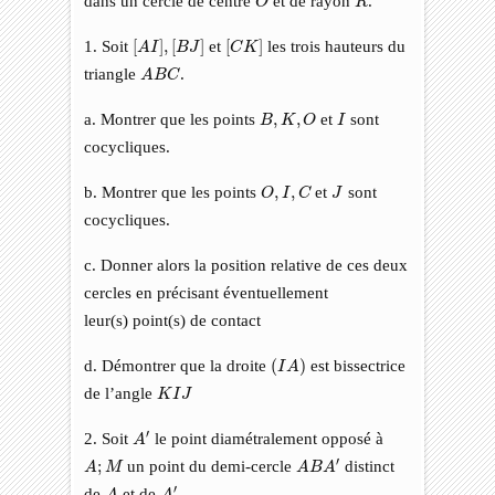
dans un cercle de centre
et de rayon
.
O
R
[
A
I
]
,
[
B
J
]
[
C
K
]
1. Soit
[
]
,
[
]
et
[
]
les trois hauteurs du
A
I
B
J
C
K
A
B
C
triangle
.
A
B
C
B
,
K
,
O
I
a. Montrer que les points
,
,
et
sont
B
K
O
I
cocycliques.
O
,
I
,
C
J
b. Montrer que les points
,
,
et
sont
O
I
C
J
cocycliques.
c. Donner alors la position relative de ces deux
cercles en précisant éventuellement
leur(s) point(s) de contact
(
I
A
)
d. Démontrer que la droite
(
)
est bissectrice
I
A
K
I
J
de l’angle
K
I
J
A
′
′
2. Soit
le point diamétralement opposé à
A
A
;
M
A
B
A
′
′
;
un point du demi-cercle
distinct
A
M
A
B
A
A
A
′
′
de
et de
.
A
A