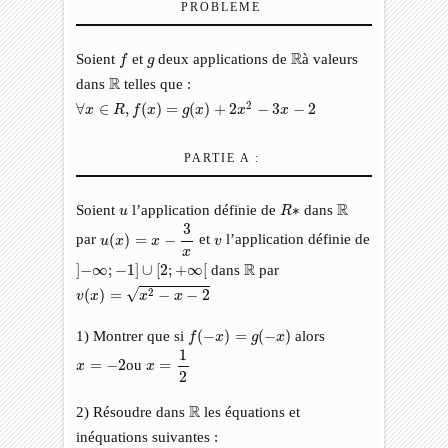
PROBLEME
f
ℝ
g
R
Soient
et
deux applications de
à valeurs
f
g
ℝ
R
dans
telles que :
∀
x
∈
R
,
f
(
x
)
=
g
(
x
)
+
2
x
2
−
3
x
−
2
2
∀
∈
,
(
)
=
(
)
+
2
−
3
−
2
x
R
f
x
g
x
x
x
PARTIE A :
R
∗
ℝ
u
R
Soient
l’application définie de
∗
dans
u
R
u
(
x
)
=
x
−
3
x
3
v
par
(
)
=
−
et
l’application définie de
u
x
x
v
x
]
−
∞
;
−
1
]
∪
[
2
;
+
∞
[
ℝ
R
]
−
∞
;
−
1
]
∪
[
2
;
+
∞
[
dans
par
v
(
x
)
=
x
2
−
x
−
2
√
2
(
)
=
−
−
2
v
x
x
x
f
(
−
x
)
=
g
(
−
x
)
1) Montrer que si
(
−
)
=
(
−
)
alors
f
x
g
x
x
=
1
2
1
x
=
−
2
=
−
2
ou
=
x
x
2
ℝ
R
2) Résoudre dans
les équations et
inéquations suivantes :