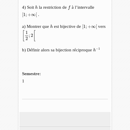
f
h
4) Soit
la restriction de
à l’intervalle
h
f
[
1
;
+
∞
[
[
1
;
+
∞
[
.
[
1
;
+
∞
[
h
a) Montrer que
est bijective de
[
1
;
+
∞
[
vers
h
[
1
2
;
2
[
1
[
[
;
2
2
h
−
1
−
1
b) Définir alors sa bijection réciproque
h
Semestre:
1