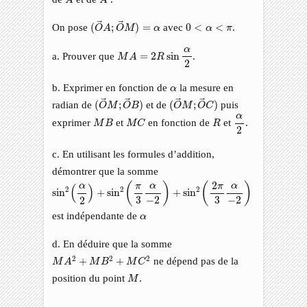
(
O
→
A
;
O
→
M
)
=
α
0
<
α
<
π
On pose
(
;
)
=
avec
0
<
<
.
O
A
O
M
α
α
π
M
A
=
2
R
sin
α
2
α
a. Prouver que
=
2
sin
.
M
A
R
2
α
b. Exprimer en fonction de
la mesure en
α
(
O
→
M
;
O
→
B
)
(
O
→
M
;
O
→
C
)
radian de
(
;
)
et de
(
;
)
puis
O
M
O
B
O
M
O
C
α
2
α
M
C
M
B
R
exprimer
et
en fonction de
et
.
M
B
M
C
R
2
c. En utilisant les formules d’addition,
démontrer que la somme
sin
2
(
α
2
)
+
sin
2
(
π
3
α
−
2
)
+
sin
2
(
2
π
3
α
−
2
)
2
(
)
(
)
α
α
α
π
π
(
)
2
2
2
sin
+
sin
+
sin
−
2
−
2
3
3
2
α
est indépendante de
α
d. En déduire que la somme
M
A
2
+
M
B
2
+
M
C
2
2
2
2
+
+
ne dépend pas de la
M
A
M
B
M
C
M
position du point
.
M