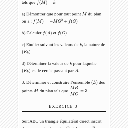
f
(
M
)
=
k
tels que
(
)
=
f
M
k
M
a) Démontrer que pour tout point
du plan,
M
f
(
M
)
=
−
M
G
2
+
f
(
G
)
2
on a :
(
)
=
−
+
(
)
f
M
M
G
f
G
f
(
A
)
f
(
G
)
b) Calculer
(
)
et
(
)
f
A
f
G
k
c) Etudier suivant les valeurs de
, la nature de
k
(
E
k
)
(
)
E
k
k
d) Déterminer la valeur de
pour laquelle
k
A
(
E
k
)
(
)
est le cercle passant par
.
E
A
k
(
L
)
3. Déterminer et construire l’ensemble
(
)
des
L
M
B
M
C
=
3
M
B
M
points
du plan tels que
=
3
M
M
C
EXERCICE 3
Soit ABC un triangle équilatéral direct inscrit
O
R