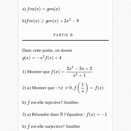
f
o
u
(
x
)
=
g
o
u
(
x
)
a)
(
)
=
(
)
f
o
u
x
g
o
u
x
f
o
v
(
x
)
≥
g
o
v
(
x
)
+
2
x
2
−
8
2
b)
(
)
≥
(
)
+
2
−
8
f
o
v
x
g
o
v
x
x
PARTIE B :
Dans cette partie, on donne
g
(
x
)
=
−
x
2
f
(
x
)
+
4
2
(
)
=
−
(
)
+
4
g
x
x
f
x
f
(
x
)
=
2
x
2
−
3
x
+
2
x
2
+
1
2
2
−
3
+
2
x
x
1) Montrer que
(
)
=
f
x
2
+
1
x
∀
x
≠
0
,
f
(
1
x
)
=
f
(
x
)
1
(
)
2) a) Montrer que :
∀
≠
0
,
=
(
)
x
f
f
x
x
f
b)
est-elle injective? Justifier.
f
f
(
x
)
=
−
1
ℝ
R
3) a) Résoudre dans
l’équation :
(
)
=
−
1
f
x
f
b)
est-elle surjective? Justifier
f