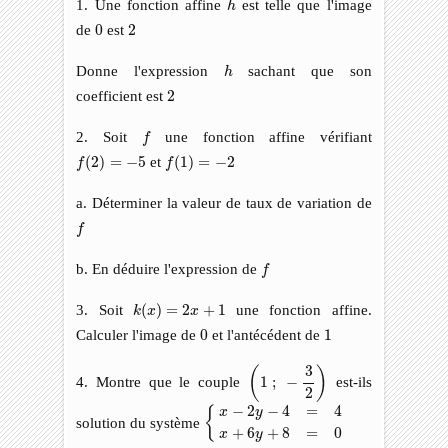
1. Une fonction affine
est telle que l'image
h
0
2
de
0
est
2
h
Donne l'expression
sachant que son
h
2
coefficient est
2
f
2. Soit
une fonction affine vérifiant
f
f
(
2
)
=
−
5
f
(
1
)
=
−
2
(
2
)
=
−
5
et
(
1
)
=
−
2
f
f
a. Déterminer la valeur de taux de variation de
f
f
f
b. En déduire l'expression de
f
k
(
x
)
=
2
x
+
1
3. Soit
(
)
=
2
+
1
une fonction affine.
k
x
x
0
1
Calculer l'image de
0
et l'antécédent de
1
(
1
;
−
3
2
)
3
(
)
4. Montre que le couple
1
;
−
est-ils
2
{
x
−
2
y
−
4
=
4
x
+
6
y
+
8
=
0
−
2
−
4
=
4
{
x
y
solution du système
+
6
+
8
=
0
x
y