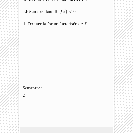
f
x
)
<
0
R
R
c.Résoudre dans
)
<
0
f
x
f
d. Donner la forme factorisée de
f
Semestre:
2