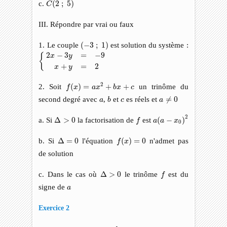
c.
(
2
;
5
)
C
III. Répondre par vrai ou faux
(
−
3
;
1
)
1. Le couple
(
−
3
;
1
)
est solution du système :
{
2
x
−
3
y
=
−
9
x
+
y
=
2
2
−
3
=
−
9
{
x
y
+
=
2
x
y
f
(
x
)
=
a
x
2
+
b
x
+
c
2
2. Soit
(
)
=
+
+
un trinôme du
f
x
a
x
b
x
c
a
≠
0
b
a
c
second degré avec
,
et
es réels et
≠
0
a
b
c
a
a
(
a
−
x
0
)
2
f
Δ
>
0
2
a. Si
Δ
>
0
la factorisation de
est
(
−
)
f
a
a
x
0
f
(
x
)
=
0
Δ
=
0
b. Si
Δ
=
0
l'équation
(
)
=
0
n'admet pas
f
x
de solution
f
Δ
>
0
c. Dans le cas où
Δ
>
0
le trinôme
est du
f
a
signe de
a
Exercice 2
h