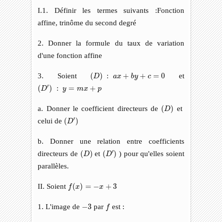
I.1. Définir les termes suivants :Fonction
affine, trinôme du second degré
2. Donner la formule du taux de variation
d'une fonction affine
(
D
)
:
a
x
+
b
y
+
c
=
0
3. Soient
(
)
:
+
+
=
0
et
D
a
x
b
y
c
(
D
′
)
:
y
=
m
x
+
p
′
(
)
:
=
+
D
y
m
x
p
(
D
)
a. Donner le coefficient directeurs de
(
)
et
D
(
D
′
)
′
celui de
(
)
D
b. Donner une relation entre coefficients
(
D
)
(
D
′
)
′
directeurs de
(
)
et
(
)
) pour qu'elles soient
D
D
parallèles.
f
(
x
)
=
−
x
+
3
II. Soient
(
)
=
−
+
3
f
x
x
f
−
3
1. L'image de
−
3
par
est :
f