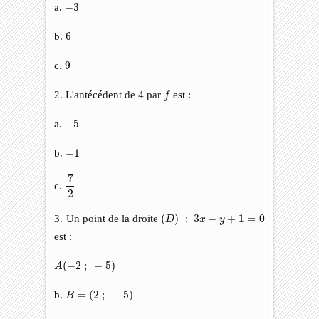
−
3
a.
−
3
6
b.
6
9
c.
9
f
4
2. L'antécédent de
4
par
est :
f
−
5
a.
−
5
−
1
b.
−
1
7
2
7
c.
2
(
D
)
:
3
x
−
y
+
1
=
0
3. Un point de la droite
(
)
:
3
−
+
1
=
0
D
x
y
est :
A
(
−
2
;
−
5
)
(
−
2
;
−
5
)
A
B
=
(
2
;
−
5
)
b.
=
(
2
;
−
5
)
B
C
(
2
;
5
)