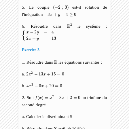
(
−
2
;
3
)
5. Le couple
(
−
2
;
3
)
est-il solution de
−
3
x
+
y
−
4
≥
0
l'inéquation
−
3
+
−
4
≥
0
x
y
R
2
2
R
6. Résoudre dans
le système :
{
x
−
2
y
=
4
2
x
+
y
=
13
−
2
=
4
{
x
y
2
+
=
13
x
y
Exercice 3
R
R
1. Résoudre dans
les équations suivantes :
2
x
2
−
13
x
+
15
=
0
2
a.
2
−
13
+
15
=
0
x
x
4
x
2
−
0
x
+
20
=
0
2
b.
4
−
0
+
20
=
0
x
x
f
(
x
)
=
x
2
−
3
x
+
2
=
0
2
2. Soit
(
)
=
−
3
+
2
=
0
un trinôme du
f
x
x
x
second degré
a. Calculer le discriminant $
b. Résoudre dans $\mathbb{R}f(x)