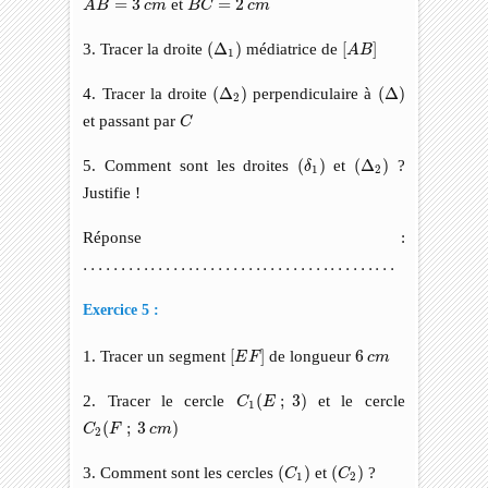
=
3
et
=
2
A
B
c
m
B
C
c
m
[
A
B
]
(
Δ
1
)
3. Tracer la droite
(
Δ
)
médiatrice de
[
]
A
B
1
(
Δ
2
)
(
Δ
)
4. Tracer la droite
(
Δ
)
perpendiculaire à
(
Δ
)
2
C
et passant par
C
(
δ
1
)
(
Δ
2
)
5. Comment sont les droites
(
)
et
(
Δ
)
?
δ
1
2
Justifie !
Réponse :
…
…
…
…
…
…
…
…
…
…
…
…
…
…
…
…
…
…
…
…
…
…
…
…
…
…
…
…
Exercice 5 :
[
E
F
]
6
c
m
1. Tracer un segment
[
]
de longueur
6
E
F
c
m
C
1
(
E
;
3
)
2. Tracer le cercle
(
;
3
)
et le cercle
C
E
1
C
2
(
F
;
3
c
m
)
(
;
3
)
C
F
c
m
2
(
C
1
)
(
C
2
)
3. Comment sont les cercles
(
)
et
(
)
?
C
C
1
2