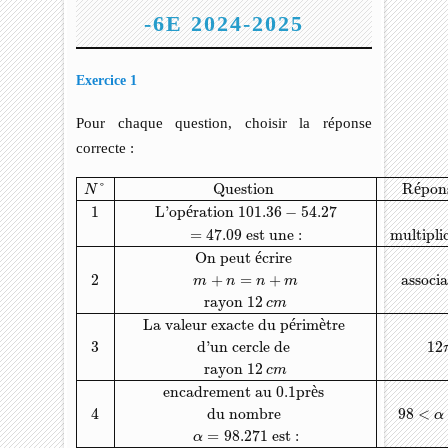
-6E 2024-2025
Exercice 1
Pour chaque question, choisir la réponse
correcte :
N
°
Question
Réponse
A
Réponses
B
Réponse
C
1
L'opérati
°
Question 
R
é
pon
N
1
L'op
é
ration 
101.36
−
54.27
=
47.09
 est une :
multipli
On peut 
é
crire 
2
+
=
+
associa
m
n
n
m
rayon 
12
c
m
La valeur exacte du p
é
rim
è
tre 
3
d'un cercle de 
12
rayon 
12
c
m
encadrement au 
0.1
pr
è
s 
4
du nombre 
98
<
α
=
98.271
 est :
α