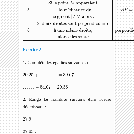
Si le point 
 appartient 
M
5
à
 la m
é
diatrice du 
=
A
B
segment 
[
]
 alors :
A
B
Si deux droites sont perpendiculaire 
6
à
 une m
ê
me droite, 
perpendic
alors elles sont :
Exercice 2
1. Complète les égalités suivantes :
20.25
+
…
…
…
=
39.67
20.25
+
…
…
…
=
39.67
…
…
−
54.07
=
29.35
…
…
−
54.07
=
29.35
2. Range les nombres suivants dans l'ordre
décroissant :
27.9
27.9
;
27.05
27.05
;