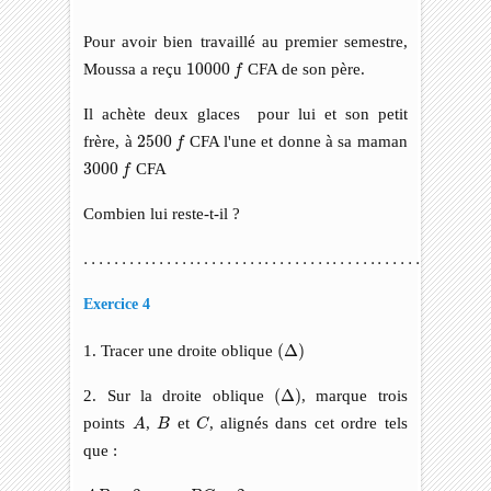
Pour avoir bien travaillé au premier semestre,
10000
f
Moussa a reçu
10000
CFA de son père.
f
Il achète deux glaces pour lui et son petit
2500
f
frère, à
2500
CFA l'une et donne à sa maman
f
3000
f
3000
CFA
f
Combien lui reste-t-il ?
…
…
…
…
…
…
…
…
…
…
…
…
…
…
…
…
…
…
…
…
…
…
…
…
…
…
…
…
…
…
Exercice 4
(
Δ
)
1. Tracer une droite oblique
(
Δ
)
(
Δ
)
2. Sur la droite oblique
(
Δ
)
, marque trois
A
C
B
points
,
et
, alignés dans cet ordre tels
A
B
C
que :
A
B
=
3
c
m
B
C
=
2
c
m