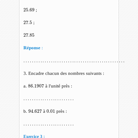
25.69
25.69
;
27.5
27.5
;
27.85
27.85
Réponse
:
…
…
…
…
…
…
…
…
…
…
…
…
…
…
…
…
…
…
…
…
…
…
…
…
…
…
…
…
…
…
…
…
3. Encadre chacun des nombres suivants :
86.1907
a.
86.1907
à l'unité près :
…
…
…
…
…
…
…
…
…
…
…
…
…
…
…
…
94.627
0.01
b.
94.627
à
0.01
près :
…
…
…
…
…
…
…
…
…
…
…
…
…
…
…
…
Exercice 3 :