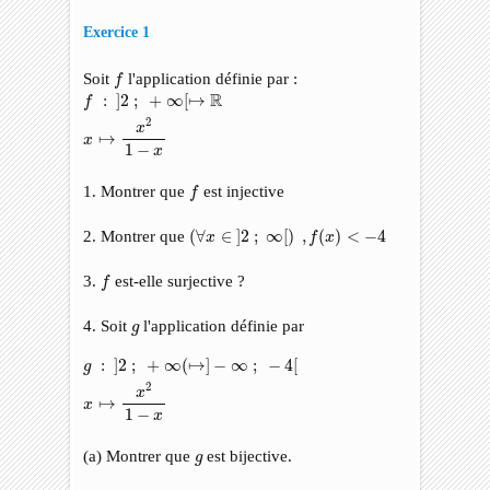
Exercice 1
f
Soit
l'application définie par :
f
f
:
]
2
;
+
∞
[
↦
R
x
↦
x
2
1
−
x
R
:
]
2
;
+
∞
[
↦
f
2
x
↦
x
1
−
x
f
1. Montrer que
est injective
f
(
∀
x
∈
]
2
;
∞
[
)
,
f
(
x
)
<
−
4
2. Montrer que
(
∀
∈
]
2
;
∞
[
)
,
(
)
<
−
4
x
f
x
f
3.
est-elle surjective ?
f
g
4. Soit
l'application définie par
g
g
:
]
2
;
+
∞
(
↦
]
−
∞
;
−
4
[
x
↦
x
2
1
−
x
:
]
2
;
+
∞
(
↦
]
−
∞
;
−
4
[
g
2
x
↦
x
1
−
x
g
(a) Montrer que
est bijective.
g