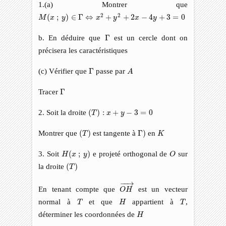
1.(a) Montrer que
M
(
x
;
y
)
∈
Γ
⇔
x
2
+
y
2
+
2
x
−
4
y
+
3
=
0
2
2
(
;
)
∈
Γ
⇔
+
+
2
−
4
+
3
=
0
M
x
y
x
y
x
y
Γ
b. En déduire que
Γ
est un cercle dont on
précisera les caractéristiques
A
Γ
(c) Vérifier que
Γ
passe par
A
Γ
Tracer
Γ
(
T
)
:
x
+
y
−
3
=
0
2. Soit la droite
(
)
:
+
−
3
=
0
T
x
y
(
T
)
Γ
)
K
Montrer que
(
)
est tangente à
Γ
)
en
T
K
H
(
x
;
y
)
O
3. Soit
(
;
)
e projeté orthogonal de
sur
H
x
y
O
(
T
)
la droite
(
)
T
O
H
→
−
−
→
En tenant compte que
est un vecteur
O
H
T
H
T
normal à
et que
appartient à
,
T
H
T
H
déterminer les coordonnées de
H