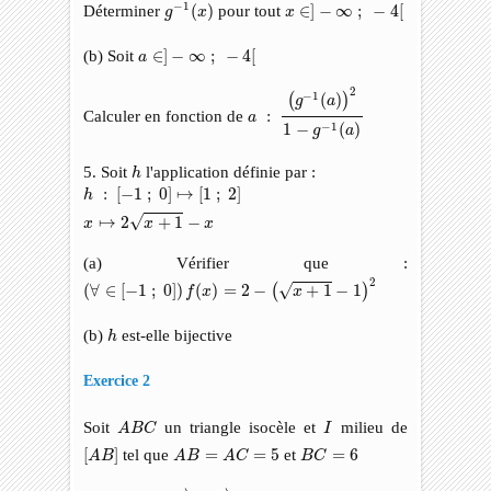
g
−
1
(
x
)
x
∈
]
−
∞
;
−
4
[
−
1
Déterminer
(
)
pour tout
∈
]
−
∞
;
−
4
[
g
x
x
a
∈
]
−
∞
;
−
4
[
(b) Soit
∈
]
−
∞
;
−
4
[
a
a
:
(
g
−
1
(
a
)
)
2
1
−
g
−
1
(
a
)
2
−
1
(
)
(
)
g
a
Calculer en fonction de
:
a
−
1
1
−
(
)
g
a
h
5. Soit
l'application définie par :
h
h
:
[
−
1
;
0
]
↦
[
1
;
2
]
x
↦
2
x
+
1
−
x
:
[
−
1
;
0
]
↦
[
1
;
2
]
h
√
↦
2
+
1
−
x
x
x
(a) Vérifier que :
(
∀
∈
[
−
1
;
0
]
)
f
(
x
)
=
2
−
(
x
+
1
−
1
)
2
2
√
(
∀
∈
[
−
1
;
0
]
)
(
)
=
2
−
+
1
−
1
(
)
f
x
x
h
(b)
est-elle bijective
h
Exercice 2
A
B
C
I
Soit
un triangle isocèle et
milieu de
A
B
C
I
[
A
B
]
A
B
=
A
C
=
5
B
C
=
6
[
]
tel que
=
=
5
et
=
6
A
B
A
B
A
C
B
C
A
B
→
⋅
A
C
→
−
−
→
−
−
→