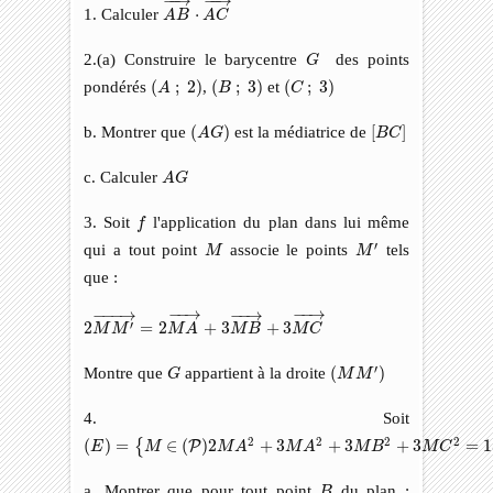
1. Calculer
⋅
A
B
A
C
G
2.(a) Construire le barycentre
des points
G
(
A
;
2
)
(
C
;
3
)
(
B
;
3
)
pondérés
(
;
2
)
,
(
;
3
)
et
(
;
3
)
A
B
C
(
A
G
)
[
B
C
]
b. Montrer que
(
)
est la médiatrice de
[
]
A
G
B
C
A
G
c. Calculer
A
G
f
3. Soit
l'application du plan dans lui même
f
M
′
M
′
qui a tout point
associe le points
tels
M
M
que :
2
M
M
′
→
=
2
M
A
→
+
3
M
B
→
+
3
M
C
→
−
−
→
−
−
→
−
−−
→
−
−
→
′
2
=
2
+
3
+
3
M
M
M
A
M
B
M
C
G
(
M
M
′
)
′
Montre que
appartient à la droite
(
)
G
M
M
4. Soit
(
E
)
=
{
M
∈
(
P
)
2
M
A
2
+
3
M
A
2
+
3
M
B
2
+
3
M
C
2
=
150
}
2
2
2
2
(
)
=
∈
(
)
2
+
3
+
3
+
3
=
1
{
P
E
M
M
A
M
A
M
B
M
C
B
a. Montrer que pour tout point
du plan :
B