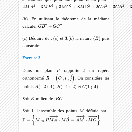
2
M
A
2
+
3
M
B
2
+
3
M
C
2
+
8
M
G
2
+
2
G
A
2
+
3
G
B
2
+
3
G
C
2
2
2
2
2
2
2
2
+
3
+
3
+
8
+
2
+
3
+
M
A
M
B
M
C
M
G
G
A
G
B
(b). En utilisant le théorème de la médiane
G
B
2
+
G
C
2
2
2
calculer
+
G
B
G
C
.
(
c
)
3.
(
b
)
(
E
)
(c) Déduire de
.
(
)
et
3.
(
)
la nature
(
)
puis
c
b
E
construire
Exercice 3
P
Dans un plan
rapporté à un repère
P
R
=
(
O
,
i
→
,
j
→
)
(
)
orthonormé
=
,
,
, On considère les
R
O
i
j
A
(
−
2
;
1
)
C
(
1
;
4
)
B
(
−
1
;
2
)
points
(
−
2
;
1
)
,
(
−
1
;
2
)
et
(
1
;
4
)
A
B
C
[
B
C
]
K
Soit
milieu de
[
]
K
B
C
Γ
M
Soit
Γ
l'ensemble des points
définie par :
M
Γ
=
{
M
∈
P
M
A
→
⋅
M
B
→
=
A
M
→
⋅
M
C
→
}
−
−
→
−
−
→
−
−
→
−
−
→
{
}
Γ
=
∈
⋅
=
⋅
M
P
M
A
M
B
A
M
M
C