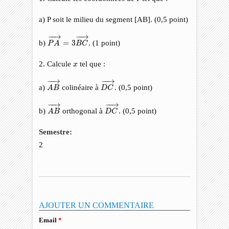
a) P soit le milieu du segment [AB]. (0,5 point)
P
A
→
=
3
B
C
→
−
−
→
−
−
→
b)
=
3
. (1 point)
P
A
B
C
x
2. Calcule
tel que :
x
A
B
→
D
C
→
−
−
→
−
−
→
a)
colinéaire à
. (0,5 point)
A
B
D
C
A
B
→
D
C
→
−
−
→
−
−
→
b)
orthogonal à
. (0,5 point)
A
B
D
C
Semestre:
2
AJOUTER UN COMMENTAIRE
Email
*