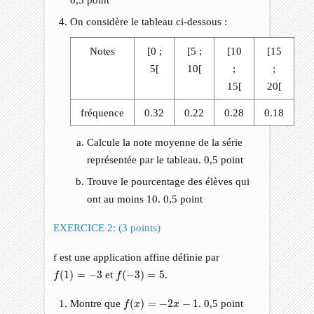
On considère le tableau ci-dessous :
Notes
[0 ;
[5 ;
[10
[15
5[
10[
;
;
15[
20[
fréquence
0.32
0.22
0.28
0.18
Calcule la note moyenne de la série
représentée par le tableau. 0,5 point
Trouve le pourcentage des élèves qui
ont au moins 10. 0,5 point
EXERCICE 2: (3 points)
f est une application affine définie par
f
(
1
)
=
−
3
f
(
−
3
)
=
5
(
1
)
=
−
3
et
(
−
3
)
=
5
.
f
f
f
(
x
)
=
−
2
x
−
1
Montre que
(
)
=
−
2
−
1
. 0,5 point
f
x
x