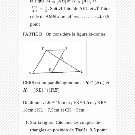
tels que
∈
[
]
et
∈
[
]
et
M
A
B
N
A
C
A
M
A
B
=
1
3
A
′
A
1
′
A
M
=
. Soit
l'aire de ABC et
l'aire
A
A
3
A
B
A
′
=
.
.
.
.
.
.
.
.
×
A
′
celle de AMN alors
=
.
.
.
.
.
.
.
.
×
. 0,5
A
A
point
PARTIE B : On considère la figure ci-contre.
R
∈
(
S
L
)
CERS est un parallélogramme et
∈
(
)
et
R
S
L
K
=
(
S
L
)
∩
(
R
E
)
=
(
)
∩
(
)
K
S
L
R
E
On donne : LR = 19,5cm ; EK= 12cm ; KR=
18cm ; KL = 7,5cm et CK = 5cm
Sur la figure, Cite tous les couples de
triangles en position de Thalès. 0,5 point