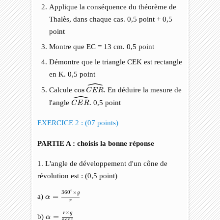
Applique la conséquence du théorème de
Thalès, dans chaque cas. 0,5 point + 0,5
point
Montre que EC = 13 cm. 0,5 point
Démontre que le triangle CEK est rectangle
en K. 0,5 point
ˆ
cos
C
E
R
^
Calcule
cos
. En déduire la mesure de
C
E
R
ˆ
C
E
R
^
l'angle
. 0,5 point
C
E
R
EXERCICE 2 : (07 points)
PARTIE A : choisis la bonne réponse
1. L'angle de développement d'un cône de
révolution est : (0,5 point)
α
=
360
∘
×
g
r
∘
360
×
g
a)
=
α
r
α
=
r
×
g
360
∘
×
r
g
b)
=
α
∘