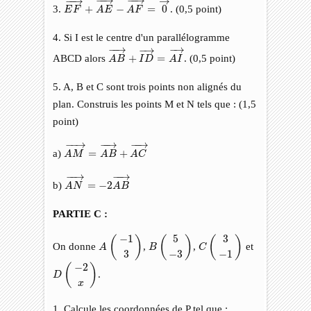
−
−
→
→
3.
+
−
=
0
. (0,5 point)
E
F
A
E
A
F
4. Si I est le centre d'un parallélogramme
A
B
→
+
I
D
→
=
A
I
→
−
−
→
−
→
−
→
ABCD alors
+
=
. (0,5 point)
A
B
I
D
A
I
5. A, B et C sont trois points non alignés du
plan. Construis les points M et N tels que : (1,5
point)
A
M
→
=
A
B
→
+
A
C
→
−
−
→
−
−
→
−
−
→
a)
=
+
A
M
A
B
A
C
A
N
→
=
−
2
A
B
→
−
−
→
−
−
→
b)
=
−
2
A
N
A
B
PARTIE C :
A
(
−
1
3
)
B
(
5
−
3
)
C
(
3
−
1
)
−
1
5
3
(
)
(
)
(
)
On donne
,
,
et
A
B
C
3
−
3
−
1
D
(
−
2
x
)
−
2
(
)
.
D
x
1. Calcule les coordonnées de P tel que :