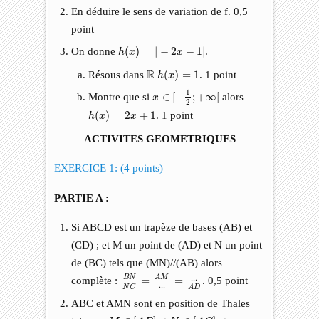
En déduire le sens de variation de f. 0,5
point
h
(
x
)
=
|
−
2
x
−
1
|
On donne
(
)
=
|
−
2
−
1
|
.
h
x
x
h
(
x
)
=
1
R
R
Résous dans
(
)
=
1
. 1 point
h
x
x
∈
[
−
1
2
;
+
∞
[
1
Montre que si
∈
[
−
;
+
∞
[
alors
x
2
h
(
x
)
=
2
x
+
1
(
)
=
2
+
1
. 1 point
h
x
x
ACTIVITES GEOMETRIQUES
EXERCICE 1: (4 points)
PARTIE A :
Si ABCD est un trapèze de bases (AB) et
(CD) ; et M un point de (AD) et N un point
de (BC) tels que (MN)//(AB) alors
B
N
N
C
=
A
M
.
.
.
=
.
.
.
A
D
B
N
.
.
.
A
M
complète :
=
=
. 0,5 point
.
.
.
N
C
A
D
ABC et AMN sont en position de Thales
M
∈
[
A
B
]
N
∈
[
A
C
]