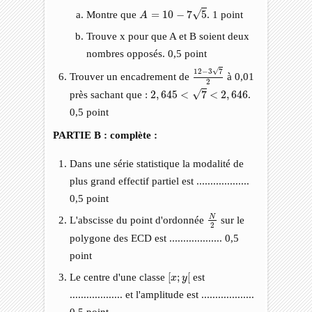
A
=
10
−
7
5
√
Montre que
=
10
−
7
5
. 1 point
A
Trouve x pour que A et B soient deux
nombres opposés. 0,5 point
12
−
3
7
2
√
12
−
3
7
Trouver un encadrement de
à 0,01
2
2
,
645
<
7
<
2
,
646
√
près sachant que :
2
,
645
<
7
<
2
,
646
.
0,5 point
PARTIE B : complète :
Dans une série statistique la modalité de
plus grand effectif partiel est ...................
0,5 point
N
2
N
L'abscisse du point d'ordonnée
sur le
2
polygone des ECD est ................... 0,5
point
[
x
;
y
[
Le centre d'une classe
[
;
[
est
x
y
................... et l'amplitude est ...................
0,5 point