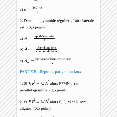
360
α
=
360
∘
×
r
g
∘
360
×
r
c)
=
α
g
2. Dans une pyramide régulière, l'aire latérale
est : (0,5 point)
A
L
=
apothème
×
côté
2
apoth
è
me
×
c
ô
t
é
a)
=
A
L
2
A
L
=
Aire d'une face
nombres de faces
Aire d'une face
b)
=
A
L
nombres de faces
A
L
=
apothème
×
périmètre de base
2
apoth
è
me
×
p
é
rim
è
tre de base
c)
=
A
L
2
PARTIE B : Réponds par vrai ou faux
E
F
→
=
M
N
→
−
−
→
−
−−
→
1. Si
=
alors EFMN est un
E
F
M
N
parallélogramme. (0,5 point)
E
F
→
=
M
N
→
−
−
→
−
−−
→
2. Si
=
alors E, F, M et N sont
E
F
M
N
alignés. (0,5 point)
E
F
→
+
A
E
→
−
A
F
→
=
0
→
−
−
→
−
−
→