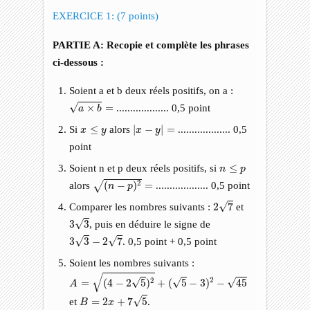
EXERCICE 1: (7 points)
PARTIE A: Recopie et complète les phrases
ci-dessous :
Soient a et b deux réels positifs, on a :
a
×
b
=
√
×
=
................... 0,5 point
a
b
|
x
−
y
|
=
x
≤
y
Si
≤
alors
|
−
|
=
................... 0,5
x
y
x
y
point
n
≤
p
Soient n et p deux réels positifs, si
≤
n
p
(
n
−
p
)
2
=
2
alors
(
−
)
=
................... 0,5 point
√
n
p
2
7
√
Comparer les nombres suivants :
2
7
et
3
3
√
3
3
, puis en déduire le signe de
3
3
−
2
7
√
√
3
3
−
2
7
. 0,5 point + 0,5 point
Soient les nombres suivants :
A
=
(
4
−
2
5
)
2
+
(
5
−
3
)
2
−
45
√
2
√
√
√
2
=
(
4
−
2
5
)
+
(
5
−
3
)
−
45
A
B
=
2
x
+
7
5
√
et
=
2
+
7
5
.
B
x