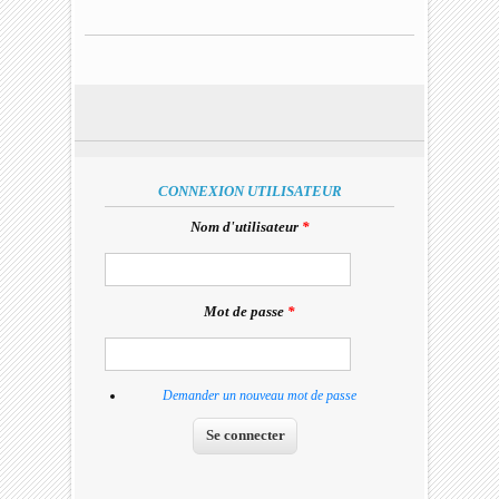
CONNEXION UTILISATEUR
Nom d'utilisateur
*
Mot de passe
*
Demander un nouveau mot de passe