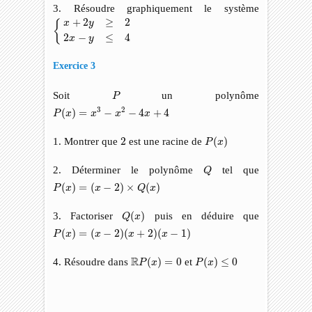
3. Résoudre graphiquement le système
{
x
+
2
y
≥
2
2
x
−
y
≤
4
+
2
≥
2
{
x
y
2
−
≤
4
x
y
Exercice 3
P
Soit
un polynôme
P
P
(
x
)
=
x
3
−
x
2
−
4
x
+
4
3
2
(
)
=
−
−
4
+
4
P
x
x
x
x
P
(
x
)
2
1. Montrer que
2
est une racine de
(
)
P
x
Q
2. Déterminer le polynôme
tel que
Q
P
(
x
)
=
(
x
−
2
)
×
Q
(
x
)
(
)
=
(
−
2
)
×
(
)
P
x
x
Q
x
Q
(
x
)
3. Factoriser
(
)
puis en déduire que
Q
x
P
(
x
)
=
(
x
−
2
)
(
x
+
2
)
(
x
−
1
)
(
)
=
(
−
2
)
(
+
2
)
(
−
1
)
P
x
x
x
x
R
P
(
x
)
=
0
P
(
x
)
≤
0
R
4. Résoudre dans
(
)
=
0
et
(
)
≤
0
P
x
P
x