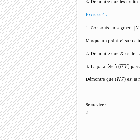
3. Démontre que les droite
Exercice 4 :
[
U
1. Construis un segment
[
U
K
Marque un point
sur cett
K
K
2. Démontre que
est le c
K
(
U
V
)
3. La parallèle à
(
)
pass
U
V
(
K
J
)
Démontre que
(
)
est la
K
J
Semestre:
2