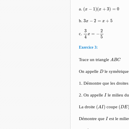
(
x
−
1
)
(
x
+
3
)
=
0
a.
(
−
1
)
(
+
3
)
=
0
x
x
3
x
−
2
=
x
+
5
b.
3
−
2
=
+
5
x
x
3
4
x
=
−
2
5
2
3
c.
=
−
x
5
4
Exercice 3:
A
B
C
Trace un triangle
A
B
C
D
On appelle
le symétrique
D
1. Démontre que les droite
I
2. On appelle
le milieu d
I
(
A
I
)
(
D
E
)
La droite
(
)
coupe
(
A
I
D
E
I
Démontre que
est le mil
I