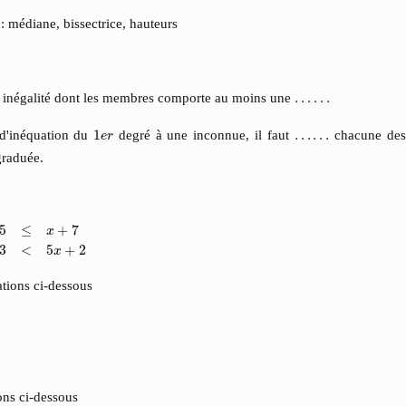
 : médiane, bissectrice, hauteurs
e inégalité dont les membres comporte au moins une
…
…
…
…
1
e
r
d'inéquation du
1
degré à une inconnue, il faut
…
…
…
…
chacune de
e
r
graduée.
x
+
7
2
x
−
3
<
5
x
+
2
5
≤
+
7
x
3
<
5
+
2
x
ations ci-dessous
ons ci-dessous