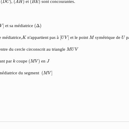
s
(
)
,
(
)
et
(
)
sont concourantes.
D
C
A
H
B
E
V
]
(
Δ
)
]
et sa médiatrice
(
Δ
)
V
[
U
V
]
K
M
U
e médiatrice,
n'appartient pas à
[
]
et le point
symétrique de
pa
K
U
V
M
U
M
U
V
entre du cercle circonscrit au triangle
M
U
V
(
M
V
)
k
J
ant par
coupe
(
)
en
k
M
V
J
(
M
V
]
 médiatrice du segment
(
]
M
V