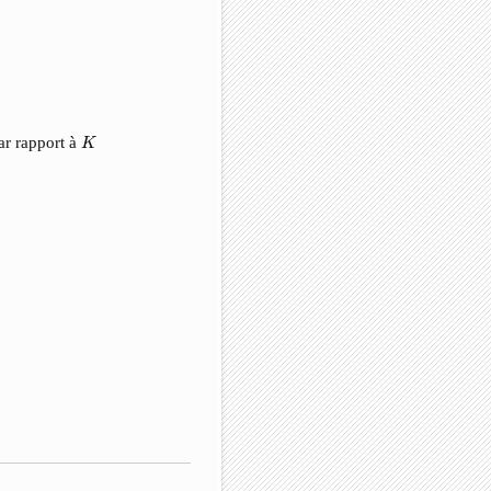
K
r rapport à
K