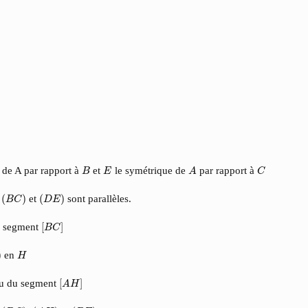
A
C
B
E
 de A par rapport à
et
le symétrique de
par rapport à
B
E
A
C
(
B
C
)
(
D
E
)
s
(
)
et
(
)
sont parallèles.
B
C
D
E
[
B
C
]
u segment
[
]
B
C
H
)
en
H
[
A
H
]
ieu du segment
[
]
A
H
(
D
C
)
(
A
H
)
(
B
E
)