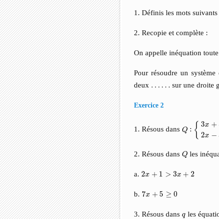
1. Définis les mots suivants
2. Recopie et complète :
On appelle inéquation tout
Pour résoudre un système 
deux
…
…
…
…
sur une droite 
Exercice 2
{
3
x
+
5
≤
3
+
{
x
Q
1. Résous dans
:
Q
2
−
x
Q
2. Résous dans
les inéqu
Q
2
x
+
1
>
3
x
+
2
a.
2
+
1
>
3
+
2
x
x
7
x
+
5
≥
0
b.
7
+
5
≥
0
x
q
3. Résous dans
les équati
q