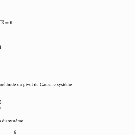
−
3
=
6
4
3
 méthode du pivot de Gauss le système
6
3
x
−
y
−
2
z
=
−
2
6
2
ns du système
−
(
2
z
+
z
)
=
−
6
3
x
−
y
−
2
(
2
z
+
z
)
=
2
=
6
)