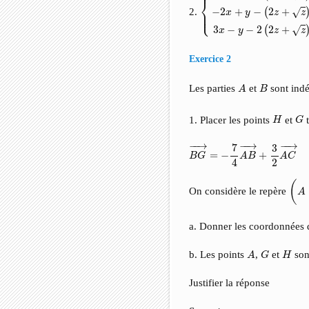
⎪
⎨
−
2
+
−
2
+
2.
(
√
⎪

x
y
z
z
⎩
⎪
3
−
−
2
2
+
(
√
x
y
z
z
Exercice 2
A
B
Les parties
et
sont ind
A
B
G
H
1. Placer les points
et
t
H
G
B
G
→
=
−
7
4
A
B
→
+
3
2
A
C
−
−
→
−
−
→
−
−
→
7
3
=
−
+
B
G
A
B
A
C
2
4
(
A
,
(
On considère le repère
A
a. Donner les coordonnées 
A
G
H
b. Les points
,
et
sont
A
G
H
Justifier la réponse