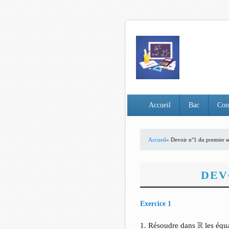
Accueil
Bac
Con
Accueil
» Devoir n°1 du premier s
VOUS ÊTES ICI
DEV
Exercice 1
R
R
1. Résoudre dans
les équa