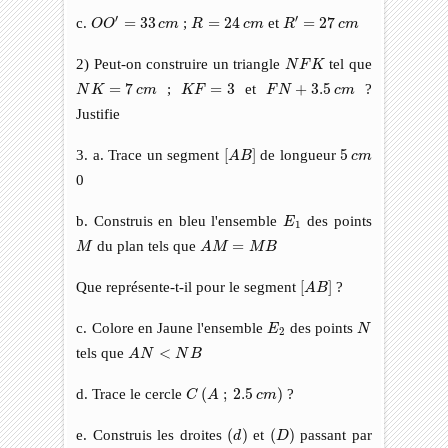
O
O
′
=
33
c
m
R
′
=
27
c
m
R
=
24
c
m
′
′
c.
=
33
;
=
24
et
=
27
O
O
c
m
R
c
m
R
c
m
N
F
K
2) Peut-on construire un triangle
tel que
N
F
K
N
K
=
7
c
m
K
F
=
3
F
N
+
3.5
c
m
=
7
;
=
3
et
+
3.5
?
N
K
c
m
K
F
F
N
c
m
Justifie
[
A
B
]
5
c
m
3. a. Trace un segment
[
]
de longueur
5
A
B
c
m
0
E
1
b. Construis en bleu l'ensemble
des points
E
1
A
M
=
M
B
M
du plan tels que
=
M
A
M
M
B
[
A
B
]
Que représente-t-il pour le segment
[
]
?
A
B
E
2
N
c. Colore en Jaune l'ensemble
des points
E
N
2
A
N
<
N
B
tels que
<
A
N
N
B
C
(
A
;
2.5
c
m
)
d. Trace le cercle
(
;
2.5
)
?
C
A
c
m
(
d
)
(
D
)
e. Construis les droites
(
)
et
(
)
passant par
d
D