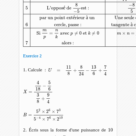
8
−
8
5
L'oppos
é
 de 
est :
−
5
5
par un point ext
é
rieur 
à
 un 
Une seule 
6
cercle, passe :
tangente 
à
 
m
n
×
=
Si 
=
 avec 
≠
0
 et 
≠
0
m
n
p
k
p
k
7
alors :
Exercice 2
U
=
11
8
+
8
24
−
13
6
+
7
4
7
11
8
13
1. Calcule :
=
+
−
+
U
8
6
24
4
X
=
4
18
−
5
6
3
8
+
9
4
4
5
−
18
6
=
X
9
3
+
8
4
B
=
5
2
×
2
6
×
7
3
5
−
4
×
7
6
×
2
10
3
2
6
5
×
2
×
7
=
B
6
−
4
10
5
×
7
×
2
10
2. Écris sous la forme d'une puissance de
10
A
B