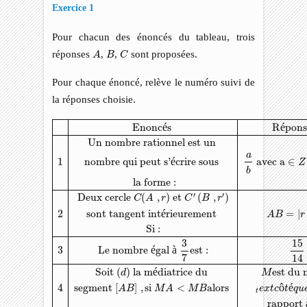
Exercice 1
Pour chacun des énoncés du tableau, trois
A
C
B
réponses
,
,
sont proposées.
A
B
C
Pour chaque énoncé, relève le numéro suivi de
la réponses choisie.
Enoncés
Réponse
A
Réponse
B
Réponse
C
Un nombre ratio
Enonc
é
s 
R
é
pons
Un nombre rationnel est un 
a
1
nombre qui peut s'
é
crire sous 
 avec a
∈
Z
b
 la forme :
′
′
Deux cercle 
(
,
)
 et 
(
,
)
C
A
r
C
B
r
2
sont tangent int
é
rieurement 
=
|
A
B
r
Si :
3
15
3
Le nombre 
é
gal 
à
est :
7
14
Soit 
(
)
 la m
é
diatrice du 
est du
d
M
4
segment 
[
]
,
si 
<
alors 
ô
é
A
B
M
A
M
B
e
x
t
c
t
q
u
t
rapport 