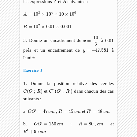
les expressions
et
suivantes :
A
B
A
=
10
3
×
10
4
×
10
×
10
0
3
4
0
=
10
×
10
×
10
×
10
A
B
=
10
2
×
0.01
×
0.001
2
=
10
×
0.01
×
0.001
B
x
=
10
3
10
0.01
3. Donne un encadrement de
=
à
0.01
x
3
y
=
−
47.581
prés et un encadrement de
=
−
47.581
à
y
l'unité
Exercice 3
1. Donne la position relative des cercles
C
(
O
;
R
)
C
′
(
O
′
;
R
′
)
′
′
′
(
;
)
et
(
;
)
dans chacun des cas
C
O
R
C
O
R
suivants :
O
O
′
=
47
c
m
R
′
=
48
c
m
R
=
45
c
m
′
′
a.
=
47
;
=
45
et
=
48
O
O
c
m
R
c
m
R
c
m
O
O
′
=
150
c
m
R
=
80
,
c
m
′
b.
=
150
;
=
80
,
et
O
O
c
m
R
c
m
R
′
+
95
c
m
′
+
95
R
c
m