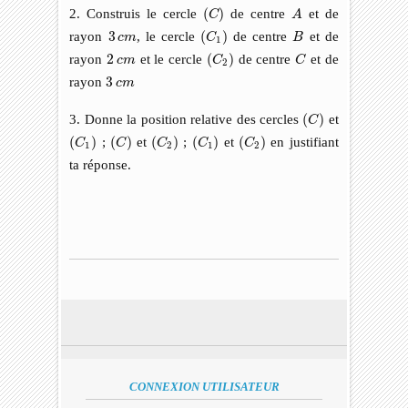
(
C
)
A
2. Construis le cercle
(
)
de centre
et de
C
A
(
C
1
)
3
c
m
B
rayon
3
, le cercle
(
)
de centre
et de
c
m
C
B
1
(
C
2
)
C
2
c
m
rayon
2
et le cercle
(
)
de centre
et de
c
m
C
C
2
3
c
m
rayon
3
c
m
(
C
)
3. Donne la position relative des cercles
(
)
et
C
(
C
1
)
(
C
)
(
C
2
)
(
C
1
)
(
C
2
)
(
)
;
(
)
et
(
)
;
(
)
et
(
)
en justifiant
C
C
C
C
C
1
2
1
2
ta réponse.
CONNEXION UTILISATEUR