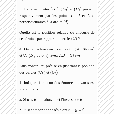
(
D
1
)
(
D
2
)
(
D
3
)
3. Trace les droites
(
)
,
(
)
et
(
)
passant
D
D
D
1
2
3
I
J
L
respectivement par les points
;
et
et
I
J
L
(
d
)
perpendiculaires à la droite
(
)
d
Quelle est la position relative de chacune de
(
C
)
ces droites par rapport au cercle
(
)
?
C
C
1
(
A
;
35
c
m
)
C
4. On considère deux cercles
(
;
35
)
A
c
m
1
A
B
=
37
c
m
C
2
(
B
;
38
c
m
)
C
et
(
;
38
)
, avec
=
37
B
c
m
A
B
c
m
2
Sans construire, précise en justifiant la position
(
C
1
)
(
C
2
)
C
C
des cercles
(
)
et
(
)
1
2
1. Indique si chacun des énoncés suivants est
vrai ou faux :
a
×
b
=
1
b
a. Si
×
=
1
alors a est l'inverse de
a
b
b
x
+
y
=
0
x
y
b. Si
et
sont opposés alors
+
=
0
x
y
x
y