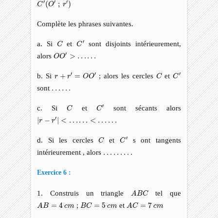
C
′
(
O
′
;
r
′
)
′
′
′
(
;
)
C
O
r
Complète les phrases suivantes.
C
C
′
′
a. Si
et
sont disjoints intérieurement,
C
C
O
O
′
>
…
…
′
alors
>
…
…
O
O
C
C
′
r
+
r
′
=
O
O
′
′
′
′
b. Si
+
=
; alors les cercles
et
r
r
O
O
C
C
sont
…
…
…
…
C
C
′
′
c. Si
et
sont sécants alors
C
C
|
r
−
r
′
|
<
…
…
<
…
…
′
|
−
|
<
…
…
<
…
…
r
r
C
C
′
′
d. Si les cercles
et
s ont tangents
C
C
intérieurement , alors
…
…
…
…
…
…
Exercice 6 :
A
B
C
1. Construis un triangle
tel que
A
B
C
A
B
=
4
c
m
B
C
=
5
c
m
A
C
=
7
c
m
=
4
;
=
5
et
=
7
A
B
c
m
B
C
c
m
A
C
c
m