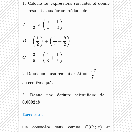
1. Calcule les expressions suivantes et donne
les résultats sous forme irréductible
A
=
1
3
×
(
5
4
−
1
2
)
1
5
1
(
)
=
×
−
A
3
2
4
B
=
(
1
2
)
+
(
1
4
+
9
2
)
1
1
9
(
)
(
)
=
+
+
B
2
2
4
C
=
3
5
−
(
4
3
+
1
2
)
4
1
3
(
)
=
−
+
C
3
5
2
M
=
137
7
137
2. Donne un encadrement de
=
M
7
au centième près
3. Donne une écriture scientifique de :
0.000248
0.000248
Exercice 5 :
C
(
O
;
r
)
C
On considère deux cercles
(
;
)
et
O
r