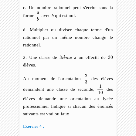
c. Un nombre rationnel peut s'écrire sous la
a
b
a
b
forme
avec
qui est nul.
b
b
d. Multiplier ou diviser chaque terme d'un
rationnel par un même nombre change le
rationnel.
3
i
è
m
e
30
2. Une classe de
3
è
a un effectif de
30
i
m
e
élèves.
2
3
2
Au moment de l'orientation
des élèves
3
1
10
1
demandent une classe de seconde,
des
10
élèves demande une orientation au lycée
professionnel Indique si chacun des énoncés
suivants est vrai ou faux :
Exercice 4 :