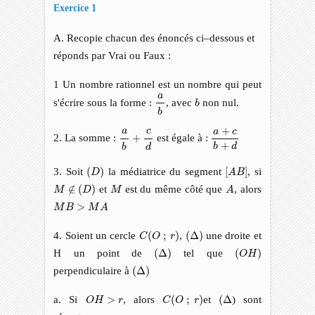
Exercice 1
A. Recopie chacun des énoncés ci–dessous et
réponds par Vrai ou Faux :
1 Un nombre rationnel est un nombre qui peut
a
b
a
b
s'écrire sous la forme :
, avec
non nul.
b
b
a
+
c
b
+
d
a
b
+
c
d
+
c
a
a
c
2. La somme :
+
est égale à :
+
b
d
d
b
[
A
B
]
(
D
)
3. Soit
(
)
la médiatrice du segment
[
]
, si
D
A
B
A
M
∉
(
D
)
M
∉
(
)
et
est du même côté que
, alors
M
D
M
A
M
B
>
M
A
>
M
B
M
A
C
(
O
;
r
)
(
Δ
)
4. Soient un cercle
(
;
)
,
(
Δ
)
une droite et
C
O
r
(
Δ
)
(
O
H
)
H un point de
(
Δ
)
tel que
(
)
O
H
(
Δ
)
perpendiculaire à
(
Δ
)
C
(
O
;
r
)
(
Δ
O
H
>
r
a. Si
>
, alors
(
;
)
et
(
Δ
) sont
O
H
r
C
O
r