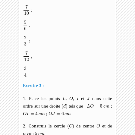
7
10
7
;
10
5
6
5
;
6
2
3
2
;
3
7
12
7
;
12
3
4
3
4
Exercice 3 :
L
O
I
J
1. Place les points
,
,
et
dans cette
L
O
I
J
(
d
)
L
O
=
5
c
m
ordre sur une droite
(
)
tels que :
=
5
;
d
L
O
c
m
O
I
=
4
c
m
O
J
=
6
c
m
=
4
;
=
6
O
I
c
m
O
J
c
m
(
C
)
O
2. Construis le cercle
(
)
de centre
et de
C
O
5
c
m
rayon
5
c
m