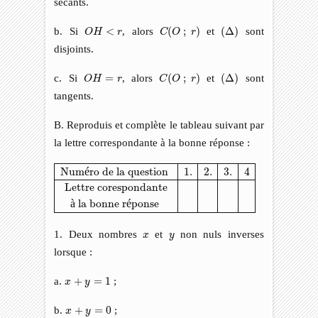
sécants.
C
(
O
;
r
)
(
Δ
)
O
H
<
r
b. Si
<
, alors
(
;
)
et
(
Δ
)
sont
O
H
r
C
O
r
disjoints.
C
(
O
;
r
)
(
Δ
)
O
H
=
r
c. Si
=
, alors
(
;
)
et
(
Δ
)
sont
O
H
r
C
O
r
tangents.
B. Reproduis et complète le tableau suivant par
la lettre correspondante à la bonne réponse :
Numéro de la question
1.
2.
3.
4
Lettre corespondante
à la bo
Num
é
ro de la question 
1.
2.
3.
4
Lettre corespondante
à
 la bonne r
é
ponse 
x
y
1. Deux nombres
et
non nuls inverses
x
y
lorsque :
x
+
y
=
1
a.
+
=
1
;
x
y
x
+
y
=
0
b.
+
=
0
;
x
y