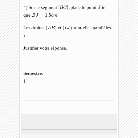
[
B
C
]
J
4) Sur le segment
[
]
,place le point
tel
B
C
J
B
J
=
1.5
c
m
que
=
1.5
B
J
c
m
(
A
B
)
(
I
J
)
Les droites
(
)
et
(
)
sont-elles parallèles
A
B
I
J
?
Justifier votre réponse.
Semestre:
1