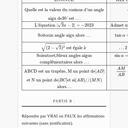
Quelle est la valeur du cosinus d’un angle
aigu de
30
°
est …
√
L’
é
quation 
|
3
−
2
|
=
−
2023
 Admet un
x
Soit
un angle aigu alors
…
tan
α
α
√
√
2
…
2
(
2
−
5
)
 est 
é
gale 
à
Soient
et
deux angles aigus
sin
α
β
α
compl
é
mentaires alors …
A
M
ABCD est un trap
è
ze, M un point de
[
]
A
D
A
B
et N un point de
[
]
et si
(
)
/
/
(
)
B
C
A
B
M
N
alors…
PARTIE B :
Répondre par VRAI ou FAUX les affirmations
suivantes (sans justification).