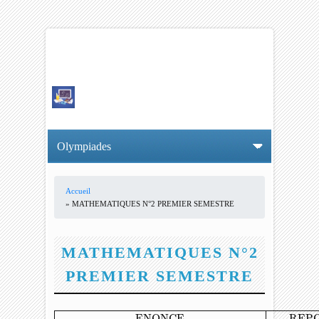
Accueil
VOUS ÊTES ICI
» MATHEMATIQUES N°2 PREMIER SEMESTRE
MATHEMATIQUES N°2
PREMIER SEMESTRE
ENONCE
REPONSE A
REPONSE B
REPONSE C
Quel
ENONCE
 REP