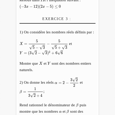
I
R
(
−
3
x
−
12
)
(
2
x
−
5
)
≤
0
(
−
3
−
12
)
(
2
−
5
)
≤
0
x
x
EXERCICE 3 :
1) On considère les nombres réels définis par :
X
=
5
5
−
3
−
5
5
+
3
5
5
=
−
et
X
√
√
√
√
5
−
3
5
+
3
Y
=
(
3
2
−
3
)
2
+
6
6
2
√
√
√
=
(
3
2
−
3
)
+
6
6
Y
X
Y
Montre que
et
sont des nombres entiers
X
Y
naturels.
α
=
2
−
3
2
2
√
3
2
2) On donne les réels
=
2
−
et
α
2
β
=
1
3
2
+
4
1
=
;
β
√
3
2
+
4
β
Rend rationnel le dénominateur de
puis
β
β
α
montre que les nombres
et
sont des
α
β