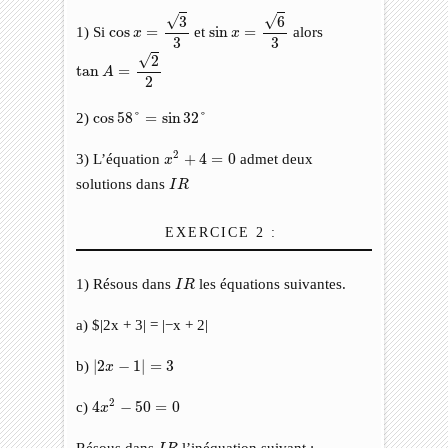
cos
x
=
3
3
sin
x
=
6
3
√
√
3
6
1) Si
cos
=
et
sin
=
alors
x
x
3
3
tan
A
=
2
2
√
2
tan
=
A
2
cos
58
°
=
sin
32
°
2)
cos
58
°
=
sin
32
°
x
2
+
4
=
0
2
3) L’équation
+
4
=
0
admet deux
x
I
R
solutions dans
I
R
EXERCICE 2 :
I
R
1) Résous dans
les équations suivantes.
I
R
a) $|2x + 3| = |−x + 2|
|
2
x
−
1
|
=
3
b)
|
2
−
1
|
=
3
x
4
x
2
−
50
=
0
2
c)
4
−
50
=
0
x
I
R
Résous dans
l’inéquation suivant :