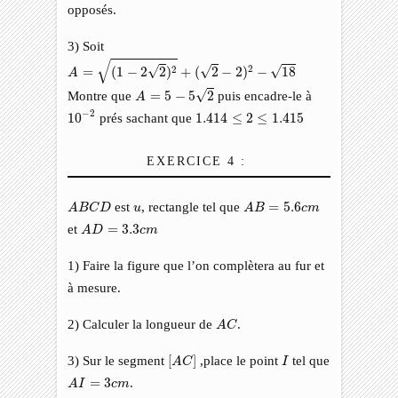
opposés.
3) Soit
A
=
(
1
−
2
2
)
2
+
(
2
−
2
)
2
−
18
√
2
√
√
√
2
=
(
1
−
2
2
)
+
(
2
−
2
)
−
18
A
A
=
5
−
5
2
√
Montre que
=
5
−
5
2
puis encadre-le à
A
10
−
2
1.414
≤
2
≤
1.415
−
2
10
prés sachant que
1.414
≤
2
≤
1.415
EXERCICE 4 :
A
B
C
D
A
B
=
5.6
c
m
u
est
, rectangle tel que
=
5.6
A
B
C
D
u
A
B
c
m
A
D
=
3.3
c
m
et
=
3.3
A
D
c
m
1) Faire la figure que l’on complètera au fur et
à mesure.
A
C
2) Calculer la longueur de
.
A
C
[
A
C
]
I
3) Sur le segment
[
]
,place le point
tel que
A
C
I
A
I
=
3
c
m
=
3
.
A
I
c
m