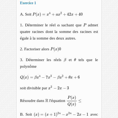
Exercice 1
P
(
x
)
=
x
4
+
a
x
2
+
42
x
+
40
4
2
A. Soit
(
)
=
+
+
42
+
40
P
x
x
a
x
x
P
α
1. Déterminer le réel
sachant que
admet
α
P
quatre racines dont la somme des racines est
égale à la somme des deux autres.
P
(
x
)
0
2. Factoriser alors
(
)
0
P
x
β
θ
3. Déterminer les réels
et
tels que le
β
θ
polynôme
Q
(
x
)
=
β
x
4
−
7
x
3
−
β
x
2
+
θ
x
+
6
4
3
2
(
)
=
−
7
−
+
+
6
Q
x
β
x
x
β
x
θ
x
x
2
−
2
x
−
3
2
soit divisible par
−
2
−
3
x
x
P
(
x
)
Q
(
x
)
≤
(
)
P
x
R
R
Résoudre dans
l'équation
≤
(
)
Q
x
(
x
)
=
(
x
+
1
)
2
n
−
x
2
n
−
2
x
−
1
2
2
B. Soit
(
)
=
(
+
1
)
−
−
2
−
1
avec
n
n
x
x
x
x