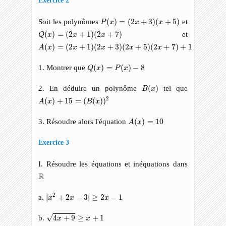
Exercice 2
P
(
x
)
=
(
2
x
+
3
)
(
x
+
5
)
Soit les polynômes
(
)
=
(
2
+
3
)
(
+
5
)
et
P
x
x
x
Q
(
x
)
=
(
2
x
+
1
)
(
2
x
+
7
)
(
)
=
(
2
+
1
)
(
2
+
7
)
et
Q
x
x
x
A
(
x
)
=
(
2
x
+
1
)
(
2
x
+
3
)
(
2
x
+
5
)
(
2
x
+
7
)
+
1
(
)
=
(
2
+
1
)
(
2
+
3
)
(
2
+
5
)
(
2
+
7
)
+
1
A
x
x
x
x
x
Q
(
x
)
=
P
(
x
)
−
8
1. Montrer que
(
)
=
(
)
−
8
Q
x
P
x
B
(
x
)
2. En déduire un polynôme
(
)
tel que
B
x
A
(
x
)
+
15
=
(
B
(
x
)
)
2
2
(
)
+
15
=
(
(
)
)
A
x
B
x
A
(
x
)
=
10
3. Résoudre alors l'équation
(
)
=
10
A
x
Exercice 3
I. Résoudre les équations et inéquations dans
R
R
|
x
2
+
2
x
−
3
|
≥
2
x
−
1
2
∣
∣
a.
+
2
−
3
≥
2
−
1
∣
∣
x
x
x
4
x
+
9
≥
x
+
1
√
b.
4
+
9
≥
+
1
x
x