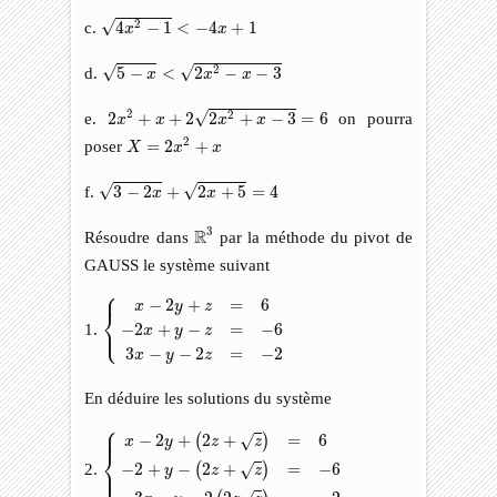
4
x
2
−
1
<
−
4
x
+
1
√
2
c.
4
−
1
<
−
4
+
1
x
x
5
−
x
<
2
x
2
−
x
−
3
√
√
2
d.
5
−
<
2
−
−
3
x
x
x
2
x
2
+
x
+
2
2
x
2
+
x
−
3
=
6
2
√
2
e.
2
+
+
2
2
+
−
3
=
6
on pourra
x
x
x
x
X
=
2
x
2
+
x
2
poser
=
2
+
X
x
x
3
−
2
x
+
2
x
+
5
=
4
√
√
f.
3
−
2
+
2
+
5
=
4
x
x
R
3
3
R
Résoudre dans
par la méthode du pivot de
GAUSS le système suivant
⎧
⎪
{
x
−
2
y
+
z
=
6
−
2
x
+
y
−
z
=
−
6
3
x
−
y
−
2
z
=
−
2
−
2
+
=
6
x
y
z
⎨
⎩
1.
−
2
+
−
=
−
6
⎪
x
y
z
3
−
−
2
=
−
2
x
y
z
En déduire les solutions du système
⎧
{
x
−
2
y
+
(
2
z
+
z
)
=
6
−
2
+
y
−
(
2
z
+
z
)
=
−
6
3
x
−
y
−
2
(
2
z
z
)
=
−
2
⎪

⎪
−
2
+
2
+
=
6
(
)
√
x
y
z
z
⎨
−
2
+
−
2
+
=
−
6
2.
(
)
√
⎪

y
z
z
⎩
⎪