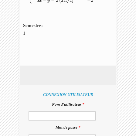
3
−
−
2
2
=
−
2
(
)
√
x
y
z
z
Semestre:
1
CONNEXION UTILISATEUR
Nom d'utilisateur
*
Mot de passe
*