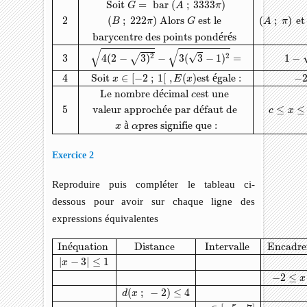
Soit 
=
 bar 
(
;
3333
)
G
A
π
2
(
;
222
)
 Alors 
 est le 
(
;
)
 et
B
π
G
A
π
barycentre des points pond
é
r
é
s 
√
√
√
2
2
3
1
−
4
(
2
−
3
)
−
3
(
3
−
1
)
=
√
4
Soit 
∈
[
−
2
;
1
[
,
(
)
est 
é
gale :
−
x
E
x
Le nombre d
é
cimal 
est une 
c
5
valeur approch
é
e par d
é
faut de 
≤
≤
c
x
à
pres signifie que :
x
α
Exercice 2
Reproduire puis compléter le tableau ci-
dessous pour avoir sur chaque ligne des
expressions équivalentes
Inéquation
Distance
Intervalle
Encadrement
|
x
−
3
|
≤
1
−
2
≤
x
≤
In
é
quation 
Distance 
Intervalle 
Encadr
|
−
3
|
≤
1
x
−
2
≤
x
(
;
−
2
)
≤
4
d
x