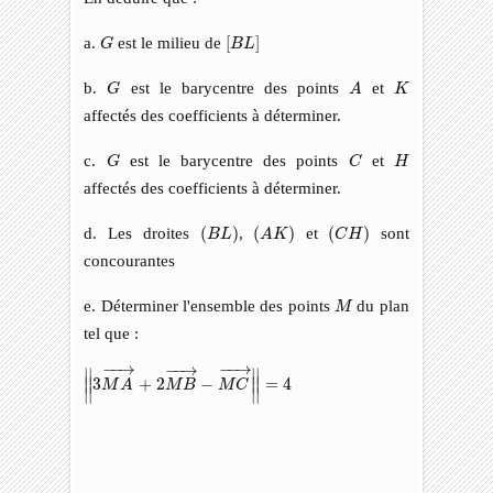
G
[
B
L
]
a.
est le milieu de
[
]
G
B
L
G
A
K
b.
est le barycentre des points
et
G
A
K
affectés des coefficients à déterminer.
G
C
H
c.
est le barycentre des points
et
G
C
H
affectés des coefficients à déterminer.
(
A
K
)
(
C
H
)
(
B
L
)
d. Les droites
(
)
,
(
)
et
(
)
sont
B
L
A
K
C
H
concourantes
M
e. Déterminer l'ensemble des points
du plan
M
tel que :
|
|
3
M
A
→
+
2
M
B
→
−
M
C
→
|
|
=
4
−
−
→
−
−
→
−
−
→
∣
∣
∣
∣
3
+
2
−
=
4
∣
∣
∣
∣
M
A
M
B
M
C
∣
∣
∣
∣