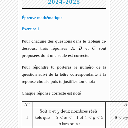
2024-2025
Épreuve mathématique
Exercice 1
Pour chacune des questions dans le tableau ci-
A
C
B
dessous, trois réponses
,
et
sont
A
B
C
proposées dont une seule est correcte.
Pour répondre tu porteras le numéro de la
question suivi de la lettre correspondante à la
réponse choisie puis tu justifies ton choix.
Chaque réponse correcte est noté
N
°
A
B
C
Soit
x
et
y
deux nombres réels
1
tels que
−
2
<
x
<
−
1
°
N
A
Soit 
 et 
 deux nombres r
é
els 
x
y
1
tels que 
−
2
<
<
−
1
 et 
4
<
<
5
−
8
<
x
y
x
y
Alors on a :