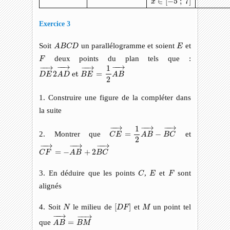
∈
[
−
5
;
7
]
x
Exercice 3
A
B
C
D
E
Soit
un parallélogramme et soient
et
A
B
C
D
E
F
deux points du plan tels que :
F
D
E
→
2
A
D
→
et
B
E
→
=
1
2
A
B
→
−
−
→
−
−
→
−
−
→
−
−
→
1
2
 et 
=
D
E
A
D
B
E
A
B
2
1. Construire une figure de la compléter dans
la suite
C
E
→
=
1
2
A
B
→
−
B
C
→
−
−
→
−
−
→
−
−
→
1
2. Montrer que
=
−
et
C
E
A
B
B
C
2
C
F
→
=
−
A
B
→
+
2
B
C
→
−
−
→
−
−
→
−
−
→
=
−
+
2
C
F
A
B
B
C
C
E
F
3. En déduire que les points
,
et
sont
C
E
F
alignés
[
D
F
]
N
M
4. Soit
le milieu de
[
]
et
un point tel
N
D
F
M
A
B
→
=
B
M
→
−
−
→
−
−
→
que
=
A
B
B
M