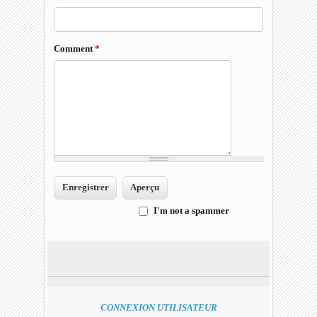
Comment
*
I'm not a spammer
I'm a spammer
CONNEXION UTILISATEUR