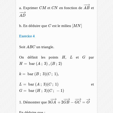
A
B
→
−
−
→
C
M
C
N
a. Exprimer
et
en fonction de
et
C
M
C
N
A
B
A
D
→
−
−
→
A
D
C
[
M
N
]
b. En déduire que
est le milieu
[
]
C
M
N
Exercice 4
A
B
C
Soit
un triangle.
A
B
C
G
H
L
On définit les points
,
et
par
H
L
G
H
=
bar
(
A
;
3
)
,
(
B
;
2
)
=
 bar 
(
;
3
)
,
(
;
2
)
H
A
B
k
=
bar
(
B
;
3
)
(
C
;
1
)
=
 bar 
(
;
3
)
(
;
1
)
,
k
B
C
L
=
bar
(
A
;
3
)
(
C
;
1
)
=
 bar 
(
;
3
)
(
;
1
)
et
L
A
C
G
=
bar
(
H
;
3
)
(
C
;
−
1
)
=
 bar 
(
;
3
)
(
;
−
1
)
G
H
C
3
G
A
→
+
2
G
B
→
−
G
C
→
=
O
→
−
−
→
−
−
→
−
−
→
→
1. Démontrer que
3
+
2
−
=
G
A
G
B
G
C
O
En déduire que :