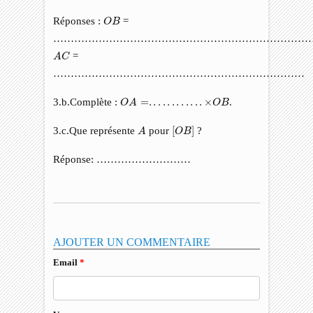
O
B
Réponses :
=
O
B
………………………………………………………………
A
C
=
A
C
………………………………………………………………
O
A
=
.
.
.
.
.
.
.
.
.
.
.
.
×
O
B
3.b.Complète :
=
.
.
.
.
.
.
.
.
.
.
.
.
×
.
O
A
O
B
A
[
O
B
]
3.c.Que représente
pour
[
]
?
A
O
B
Réponse: ………………………
AJOUTER UN COMMENTAIRE
Email
*