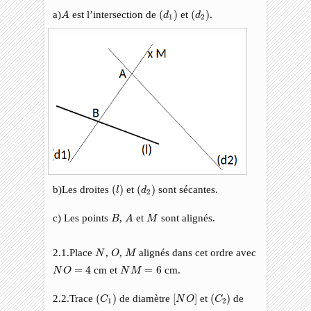
A
(
d
1
)
(
d
2
)
a)
est l’intersection de
(
)
et
(
)
.
A
d
d
1
2
(
l
)
(
d
2
)
b)Les droites
(
)
et
(
)
sont sécantes.
l
d
2
A
B
M
c) Les points
,
et
sont alignés.
B
A
M
N
O
M
2.1.Place
,
,
alignés dans cet ordre avec
N
O
M
N
O
=
4
N
M
=
6
=
4
cm et
=
6
cm.
N
O
N
M
(
C
1
)
(
C
2
)
[
N
O
]
2.2.Trace
(
)
de diamètre
[
]
et
(
)
de
C
N
O
C
1
2