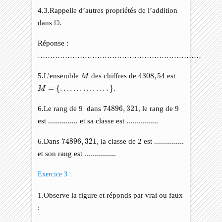
4.3.Rappelle d’autres propriétés de l’addition
D
D
dans
.
Réponse :
…………………………………………………………
M
4308
,
54
5.L'ensemble
des chiffres de
4308
,
54
est
M
M
=
{
.
.
.
.
.
.
.
.
.
.
.
.
.
.
.
}
=
{
.
.
.
.
.
.
.
.
.
.
.
.
.
.
.
}
.
M
74896
,
321
6.Le rang de 9 dans
74896
,
321
, le rang de 9
est ............... et sa classe est ................
74896
,
321
6.Dans
74896
,
321
, la classe de 2 est ...............
et son rang est ................
Exercice 3 :
1.Observe la figure et réponds par vrai ou faux
: