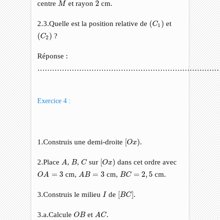
M
2
centre
et rayon
2
cm.
M
(
C
1
)
2.3.Quelle est la position relative de
(
)
et
C
1
(
C
2
)
(
)
?
C
2
Réponse :
………………………………………………………………
Exercice 4 :
[
O
x
)
1.Construis une demi-droite
[
)
.
O
x
A
C
[
O
x
)
B
2.Place
,
,
sur
[
)
dans cet ordre avec
A
B
C
O
x
O
A
=
3
A
B
=
3
B
C
=
2
,
5
=
3
cm,
=
3
cm,
=
2
,
5
cm.
O
A
A
B
B
C
[
B
C
]
I
3.Construis le milieu
de
[
]
.
I
B
C
A
C
O
B
3.a.Calcule
et
.
O
B
A
C