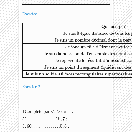
Exercice 1 :
Qui suis-je ?
Réponse
Je suis à égale distance de tous les po
Qui suis-je ?
Je suis 
à
é
gale distance de tous les 
Je suis un nombre d
é
cimal dont la part
Je joue un r
ô
le d’
é
l
é
ment neutre d
Je suis la notation de l'ensemble des nombre
Je repr
é
sente le r
é
sultat d'une soustra
Je suis un point du segment 
é
quidistant des
Je suis un solide 
à
 6 faces rectangulaires superposable
Exercice 2 :
<
>
=
1Complète par
<
,
>
ou
=
:
51
.
.
.
.
.
.
.
.
.
.
.
.
.
.
.19
,
7
51
.
.
.
.
.
.
.
.
.
.
.
.
.
.
.19
,
7
;
5
,
60
.
.
.
.
.
.
.
.
.
.
.
.
.
.
.5
,
6
5
,
60
.
.
.
.
.
.
.
.
.
.
.
.
.
.
.5
,
6
;
0
,
040
.
.
.
.
.
.
.
.
.
.
.
.
.
.
.0
,
041