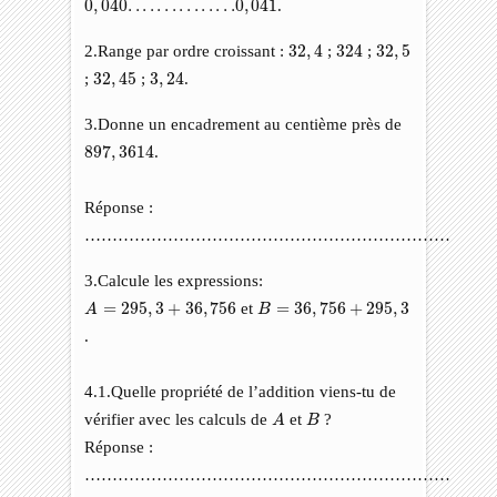
0
,
040
.
.
.
.
.
.
.
.
.
.
.
.
.
.
.0
,
041
.
32
,
4
324
32
,
5
2.Range par ordre croissant :
32
,
4
;
324
;
32
,
5
32
,
45
3
,
24
;
32
,
45
;
3
,
24
.
3.Donne un encadrement au centième près de
897
,
3614
897
,
3614
.
Réponse :
…………………………………………………………
3.Calcule les expressions:
A
=
295
,
3
+
36
,
756
B
=
36
,
756
+
295
,
3
=
295
,
3
+
36
,
756
et
=
36
,
756
+
295
,
3
A
B
.
4.1.Quelle propriété de l’addition viens-tu de
A
B
vérifier avec les calculs de
et
?
A
B
Réponse :
…………………………………………………………