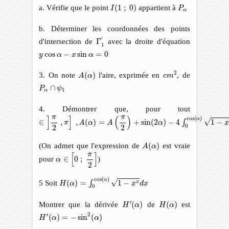
I
(
1
;
0
)
P
α
a. Vérifie que le point
(
1
;
0
)
appartient à
I
P
α
b. Déterminer les coordonnées des points
Γ
1
′
′
d'intersection de
Γ
avec la droite d'équation
1
y
cos
α
−
x
sin
α
=
0
cos
−
sin
=
0
y
α
x
α
c
m
2
A
(
α
)
2
3. On note
(
)
l'aire, exprimée en
, de
A
α
c
m
P
α
∩
ψ
1
∩
P
ψ
1
α
4. Démontrer que, pour tout
∈
]
π
2
,
π
]
,
A
(
α
)
=
A
(
π
2
)
+
sin
(
2
α
)
−
4
∫
0
cos
(
α
)
1
−
x
x
d
x
π
π
]
]
(
)
cos
(
)
α
√
∈
,
,
(
)
=
+
sin
(
2
)
−
4
1
−
∫
π
A
α
A
α
x
0
2
2
A
(
α
)
(On admet que l'expression de
(
)
est vraie
A
α
α
∈
[
0
;
π
2
]
π
[
]
pour
∈
0
;
)
α
2
H
(
α
)
=
∫
0
cos
(
α
)
1
−
x
x
d
x
cos
(
)
α
√
5 Soit
(
)
=
1
−
∫
x
H
α
x
d
x
0
H
′
(
α
)
H
(
α
)
′
Montrer que la dérivée
(
)
de
(
)
est
H
α
H
α
H
′
(
α
)
=
−
sin
2
(
α
)
2
′
(
)
=
−
sin
(
)
H
α
α