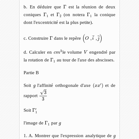
Γ
b. En déduire que
Γ
est la réunion de deux
Γ
1
Γ
2
Γ
1
coniques
Γ
et
Γ
(on notera
Γ
la conique
1
2
1
dont l'excentricité est la plus petite).
(
O
,
i
→
,
j
→
)
(
)
Γ
c. Construire
Γ
dans le repère
,
,
O
i
j
c
m
3
V
3
d. Calculer en
le volume
engendré par
c
m
V
Γ
1
la rotation de
Γ
au tour de l'axe des abscisses.
1
Partie B
(
x
x
′
)
g
′
Soit
l'affinité orthogonale d'axe
(
)
et de
g
x
x
3
3
√
3
rapport
3
Γ
1
′
′
Soit
Γ
1
Γ
1
g
l'image de
Γ
par
g
1
g
1. A. Montrer que l'expression analytique de
g