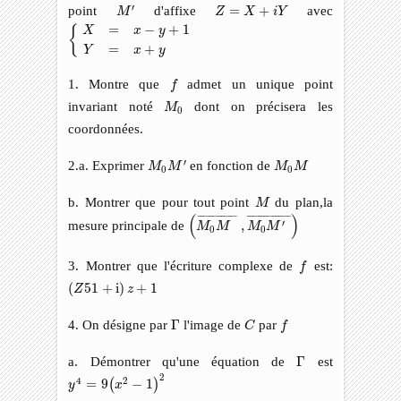
M
′
Z
=
X
+
i
Y
′
point
d'affixe
=
+
avec
M
Z
X
i
Y
{
X
=
x
−
y
+
1
Y
=
x
+
y
=
−
+
1
{
X
x
y
=
+
Y
x
y
f
1. Montre que
admet un unique point
f
M
0
invariant noté
dont on précisera les
M
0
coordonnées.
M
0
M
′
M
0
M
′
2.a. Exprimer
en fonction de
M
M
M
M
0
0
M
b. Montrer que pour tout point
du plan,la
M
(
M
0
M
¯
,
M
0
M
′
¯
)
(
)
¯
¯¯¯¯¯¯¯¯¯¯¯
¯
¯
¯¯¯¯¯¯¯¯¯¯¯¯¯
¯
′
mesure principale de
,
M
M
M
M
0
0
f
3. Montrer que l'écriture complexe de
est:
f
(
Z
51
+
i
)
z
+
1
(
51
+
i
)
+
1
Z
z
C
f
Γ
4. On désigne par
Γ
l'image de
par
C
f
Γ
a. Démontrer qu'une équation de
Γ
est
y
4
=
9
(
x
2
−
1
)
2
2
4
2
=
9
−
1
(
)
y
x