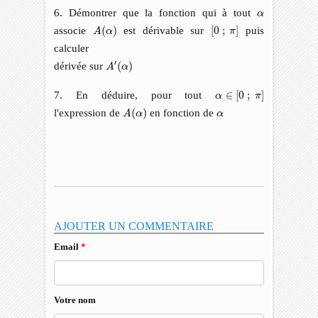
α
6. Démontrer que la fonction qui à tout
α
A
(
α
)
[
0
;
π
]
associe
(
)
est dérivable sur
[
0
;
]
puis
A
α
π
calculer
A
′
(
α
)
′
dérivée sur
(
)
A
α
α
∈
[
0
;
π
]
7. En déduire, pour tout
∈
[
0
;
]
α
π
A
(
α
)
α
l'expression de
(
)
en fonction de
A
α
α
AJOUTER UN COMMENTAIRE
Email
*
Votre nom