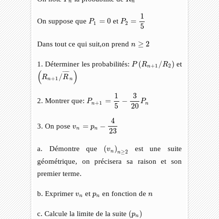
n
n
P
2
=
1
5
1
P
1
=
0
On suppose que
=
0
et
=
P
P
1
2
5
n
≥
2
Dans tout ce qui suit,on prend
≥
2
n
P
(
R
n
+
1
/
R
2
)
1. Déterminer les probabilités:
(
/
)
et
P
R
R
+
1
2
n
(
R
n
+
1
/
R
¯
n
)
(
)
¯
¯¯
¯
/
R
R
+
1
n
n
P
n
+
1
=
1
5
−
3
20
P
n
1
3
2. Montrer que:
=
−
P
P
+
1
n
n
5
20
v
n
=
p
n
−
4
23
4
3. On pose
=
−
v
p
n
n
23
(
v
n
)
n
≥
2
a. Démontre que
(
)
est une suite
v
n
≥
2
n
géométrique, on précisera sa raison et son
premier terme.
v
n
p
n
n
b. Exprimer
et
en fonction de
v
p
n
n
n
(
p
n
)
c. Calcule la limite de la suite
(
)
p
n