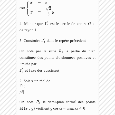
⎧
⎪
{
x
′
=
x
y
′
=
3
3
y
′
=
x
x
⎨
⎩
⎪
est:
√
3
′
=
y
y
3
Γ
1
′
O
′
4. Monter que
Γ
est le cercle de centre
et
O
1
1
de rayon
1
Γ
1
′
′
5. Construire
Γ
dans le repère précédent
1
Ψ
1
On note par la suite
Ψ
la partie du plan
1
constituée des points d'ordonnées positives et
limitée par
Γ
1
′
′
Γ
et l'axe des abscisses(
1
α
2. Soit
un réel de
α
[
0
;
p
i
]
[
0
;
]
p
i
P
α
On note
le demi-plan formé des points
P
α
M
(
x
;
y
)
y
cos
α
−
x
sin
α
≤
0
(
;
)
vérifient
cos
−
sin
≤
0
M
x
y
y
α
x
α