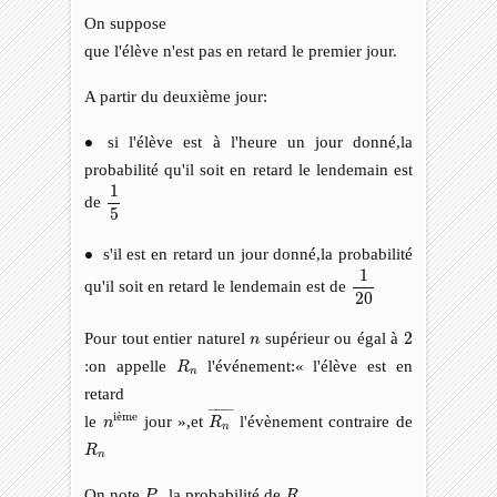
On suppose
que l'élève n'est pas en retard le premier jour.
A partir du deuxième jour:
∙
∙
si l'élève est à l'heure un jour donné,la
probabilité qu'il soit en retard le lendemain est
1
5
1
de
5
∙
∙
s'il est en retard un jour donné,la probabilité
1
20
1
qu'il soit en retard le lendemain est de
20
2
n
Pour tout entier naturel
supérieur ou égal à
2
n
R
n
:on appelle
l'événement:« l'élève est en
R
n
retard
R
n
¯
n
ième
¯
¯¯¯¯¯
¯
i
è
me
le
jour »,et
l'évènement contraire de
n
R
n
R
n
R
n
P
n
R
n
On note
la probabilité de
P
R