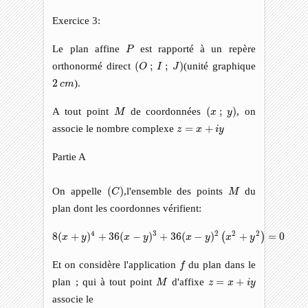
Exercice 3:
P
Le plan affine
est rapporté à un repère
P
(
O
;
I
;
J
)
orthonormé direct
(
;
;
)
(unité graphique
O
I
J
2
c
m
2
).
c
m
(
x
;
y
)
M
A tout point
de coordonnées
(
;
)
, on
M
x
y
z
=
x
+
i
y
associe le nombre complexe
=
+
z
x
i
y
Partie A
(
C
)
M
On appelle
(
)
,l'ensemble des points
du
C
M
plan dont les coordonnes vérifient:
8
(
x
+
y
)
4
+
36
(
x
−
y
)
3
+
36
(
x
−
y
)
2
(
x
2
+
y
2
)
=
0
4
3
2
2
2
8
(
+
)
+
36
(
−
)
+
36
(
−
)
+
=
0
(
)
x
y
x
y
x
y
x
y
f
Et on considère l'application
du plan dans le
f
M
z
=
x
+
i
y
plan ; qui à tout point
d'affixe
=
+
M
z
x
i
y
associe le