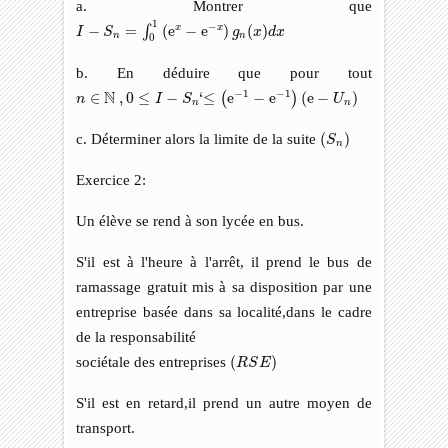
a. Montrer que
I
−
S
n
=
∫
0
1
(
e
x
−
e
−
x
)
g
n
(
x
)
d
x
1
−
−
=
(
e
−
e
)
(
)
x
x
∫
I
S
g
x
d
x
n
n
0
b. En déduire que pour tout
n
∈
N
,
0
≤
I
−
S
n
‘
≤
(
e
−
1
−
e
−
1
)
(
e
−
U
n
)
N
−
1
−
1
∈
,
0
≤
−
‘
≤
e
−
e
(
e
−
)
(
)
n
I
S
U
n
n
(
S
n
)
c. Déterminer alors la limite de la suite
(
)
S
n
Exercice 2:
Un élève se rend à son lycée en bus.
S'il est à l'heure à l'arrêt, il prend le bus de
ramassage gratuit mis à sa disposition par une
entreprise basée dans sa localité,dans le cadre
de la responsabilité
(
R
S
E
)
sociétale des entreprises
(
)
R
S
E
S'il est en retard,il prend un autre moyen de
transport.